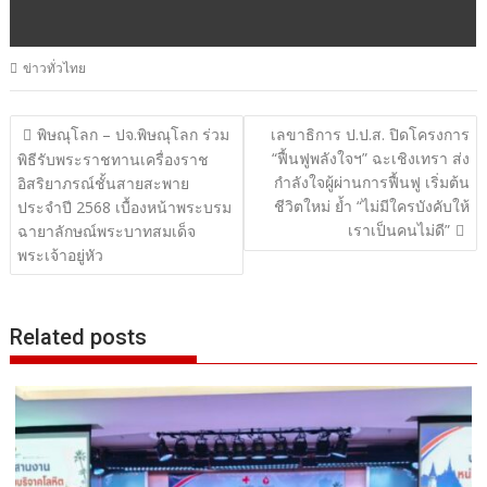
ข่าวทั่วไทย
แนะแนว
พิษณุโลก – ปจ.พิษณุโลก ร่วม
เลขาธิการ ป.ป.ส. ปิดโครงการ
“ฟื้นฟูพลังใจฯ” ฉะเชิงเทรา ส่ง
เรื่อง
พิธีรับพระราชทานเครื่องราช
กำลังใจผู้ผ่านการฟื้นฟู เริ่มต้น
อิสริยาภรณ์ชั้นสายสะพาย
ชีวิตใหม่ ย้ำ “ไม่มีใครบังคับให้
ประจำปี 2568 เบื้องหน้าพระบรม
เราเป็นคนไม่ดี”
ฉายาลักษณ์พระบาทสมเด็จ
พระเจ้าอยู่หัว
Related posts