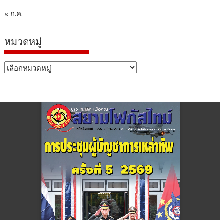
« ก.ค.
หมวดหมู่
หมวด
หมู่