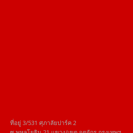
ที่อยู่​ 3/531​ ศุภาลัยปาร์ค​ 2
ซ.พหลโยธิน​ 21​ แขวง/เขต​ จตุจักร​ กรุงเทพฯ