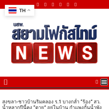
Skip
to
TH
content
สงขลา-ชาวบ้านริมคลอง ร.1 บางกล่ำ “ร้อง” สว.
น้ำหลากปีนี้คง “ตาย” อยู่ในบ้าน กำแพงกั้นน้ำพัง