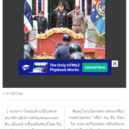
ข่าวทั่วไทย
แนะแนว
สงขลา-ไชยยงค์ มณีรุ่งสกุล
พิษณุโลกเปิดเทศกาลท่องเที่ยว
เกษตรชุมชน “เที่ยว ชม ชิม ช้อป
เรื่อง
สมาชิกวุฒิสภาพร้อมหนุนกงสุล
กิน นอน ทุเรียนหลง-หลินลับแล
จีน เดินหน้าเชื่อมสัมพันธ์ไทย-จีน