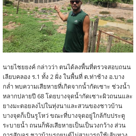
นายไชยยงค์ กล่าวว่า ตนได้ลงพื้นที่ตรวจสอบถนน
เลียบคลอง ร.1 ทั้ง 2 ฝั่ง ในพื้นที่ ต.ท่าช้าง อ.บาง
กล่ำ พบความเสียหายที่เกิดจากน้ำกัดเซาะ ช่วงน้ำ
หลากปลายปี 68 โดยบางจุดน้ำกัดเซาะผิวถนนและ
ยางมะตอยลงไปในทุ่งนาและสวนของชาวบ้าน
บางจุดก็เป็นรูโหว่ ขณะที่บางจุดอยู่ใกล้กับประตู
ระบายน้ำ ถนนก็พังเสียหายเป็นเป็นวงกว้าง ส่วน
การสัญจร ชาวบ้านรถยนต์ไม่สามารถใช้เส้นทาง