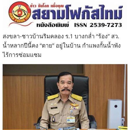
สงขลา-ชาวบ้านริมคลอง ร.1 บางกล่ำ “ร้อง” สว.
น้ำหลากปีนี้คง “ตาย” อยู่ในบ้าน กำแพงกั้นน้ำพัง
ไร้การซ่อมแซม