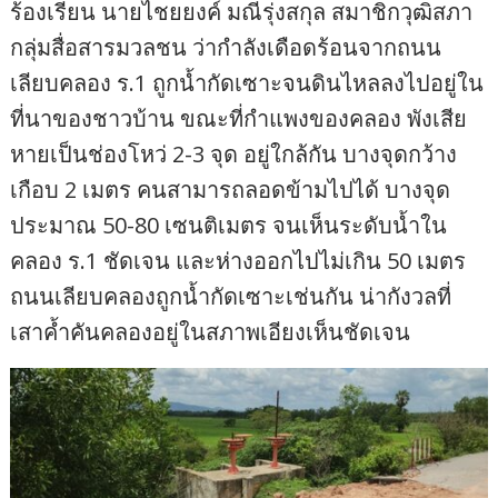
ร้องเรียน นายไชยยงค์ มณีรุ่งสกุล สมาชิกวุฒิสภา
กลุ่มสื่อสารมวลชน ว่ากำลังเดือดร้อนจากถนน
เลียบคลอง ร.1 ถูกน้ำกัดเซาะจนดินไหลลงไปอยู่ใน
ที่นาของชาวบ้าน ขณะที่กำแพงของคลอง พังเสีย
หายเป็นช่องโหว่ 2-3 จุด อยู่ใกล้กัน บางจุดกว้าง
เกือบ 2 เมตร คนสามารถลอดข้ามไปได้ บางจุด
ประมาณ 50-80 เซนติเมตร จนเห็นระดับน้ำใน
คลอง ร.1 ชัดเจน และห่างออกไปไม่เกิน 50 เมตร
ถนนเลียบคลองถูกน้ำกัดเซาะเช่นกัน น่ากังวลที่
เสาค้ำคันคลองอยู่ในสภาพเอียงเห็นชัดเจน