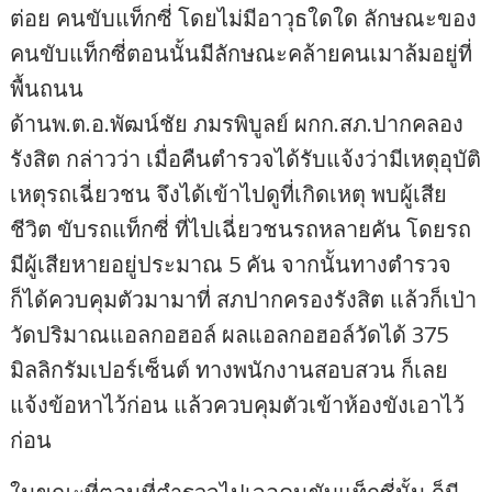
ต่อย คนขับแท็กซี่ โดยไม่มีอาวุธใดใด ลักษณะของ
คนขับแท็กซี่ตอนนั้นมีลักษณะคล้ายคนเมาล้มอยู่ที่
พื้นถนน
ด้านพ.ต.อ.พัฒน์ชัย ภมรพิบูลย์ ผกก.สภ.ปากคลอง
รังสิต กล่าวว่า เมื่อคืนตำรวจได้รับแจ้งว่ามีเหตุอุบัติ
เหตุรถเฉี่ยวชน จึงได้เข้าไปดูที่เกิดเหตุ พบผู้เสีย
ชีวิต ขับรถแท็กซี่ ที่ไปเฉี่ยวชนรถหลายคัน โดยรถ
มีผู้เสียหายอยู่ประมาณ 5 คัน จากนั้นทางตำรวจ
ก็ได้ควบคุมตัวมามาที่ สภปากครองรังสิต แล้วก็เป่า
วัดปริมาณแอลกอฮอล์ ผลแอลกอฮอล์วัดได้ 375
มิลลิกรัมเปอร์เซ็นต์ ทางพนักงานสอบสวน ก็เลย
แจ้งข้อหาไว้ก่อน แล้วควบคุมตัวเข้าห้องขังเอาไว้
ก่อน