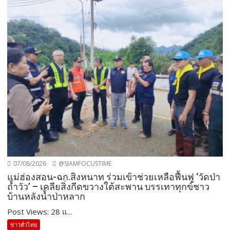
07/08/2026
@SIAMFOCUSTIME
แม่ฮ่องสอน-ฉก.สิงหนาท ร่วมเข้าช่วยเหลือฟื้นฟู ‘วัดป่า
ถ้ำวัว’ – เคลียสิ่งกีดขวางใต้สะพาน บรรเทาทุกข์ชาว
บ้านหลังน้ำป่าหลาก
Post Views: 28 แ...
ข่าวทั่วไทย