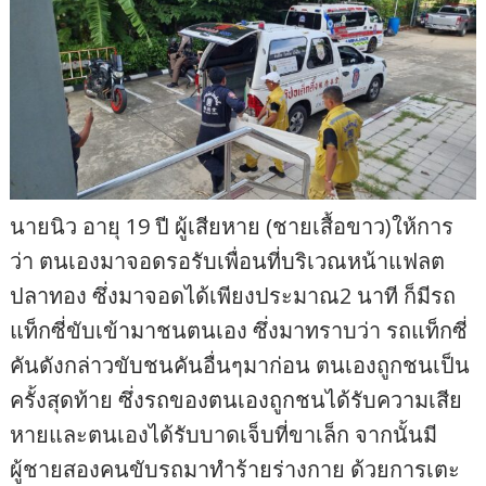
นายนิว อายุ 19 ปี ผู้เสียหาย (ชายเสื้อขาว)ให้การ
ว่า ตนเองมาจอดรอรับเพื่อนที่บริเวณหน้าแฟลต
ปลาทอง ซึ่งมาจอดได้เพียงประมาณ2 นาที ก็มีรถ
แท็กซี่ขับเข้ามาชนตนเอง ซึ่งมาทราบว่า รถแท็กซี่
คันดังกล่าวขับชนคันอื่นๆมาก่อน ตนเองถูกชนเป็น
ครั้งสุดท้าย ซึ่งรถของตนเองถูกชนได้รับความเสีย
หายและตนเองได้รับบาดเจ็บที่ขาเล็ก จากนั้นมี
ผู้ชายสองคนขับรถมาทำร้ายร่างกาย ด้วยการเตะ