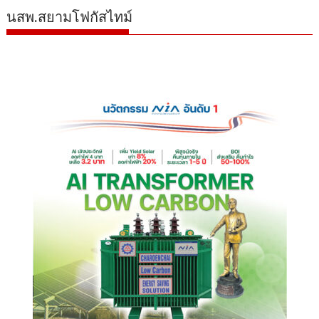
นสพ.สยามโฟกัสไทม์