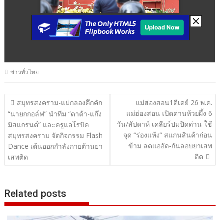
ข่าวทั่วไทย
แนะแนว
สมุทรสงคราม-แม่กลองคึกคัก
แม่ฮ่องสอน1ดีเดย์ 26 พ.ค.
แม่ฮ่องสอน เปิดด่านห้วยผึ้ง 6
เรื่อง
“นายกกอล์ฟ” นำทีม “ดาด้า-แก๊ง
วัน/สัปดาห์ เคลียร์ปมปิดด่าน ใช้
มิสแกรนด์” และครูแอโรบิค
จุด “ร่องแห้ง” สแกนสินค้าก่อน
สมุทรสงคราม จัดกิจกรรม Flash
ข้าม ลดแออัด-กันลอบยาเสพ
Dance เต้นออกกำลังกายต้านยา
ติด
เสพติด
Related posts