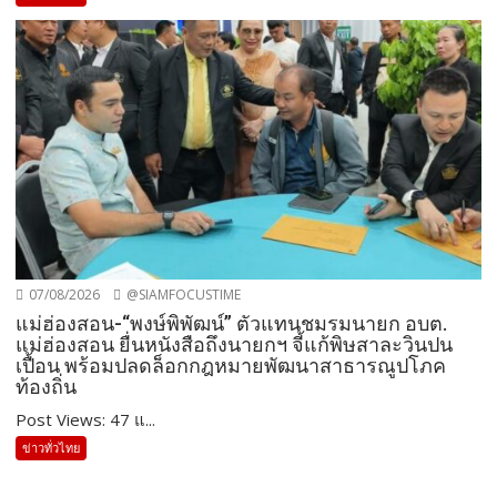
07/08/2026
@SIAMFOCUSTIME
แม่ฮ่องสอน-“พงษ์พิพัฒน์” ตัวแทนชมรมนายก อบต.
แม่ฮ่องสอน ยื่นหนังสือถึงนายกฯ จี้แก้พิษสาละวินปน
เปื้อน พร้อมปลดล็อกกฎหมายพัฒนาสาธารณูปโภค
ท้องถิ่น
Post Views: 47 แ...
ข่าวทั่วไทย