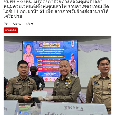
ชุมพร – ซิ่งหนีไม่รอด! ตำรวจทางหลวงชุมพรไล่ล่า
หนุ่มควบเวฟแต่งซิ่งพุ่งชนเสาไฟ รวบคาเพชรเกษม ยึด
ไอซ์ 1.1 กก. ยาบ้า 61 เม็ด สารภาพรับจ้างส่งยานรกให้
เครือข่าย
Post Views: 48 ช...
ยาเสพติด