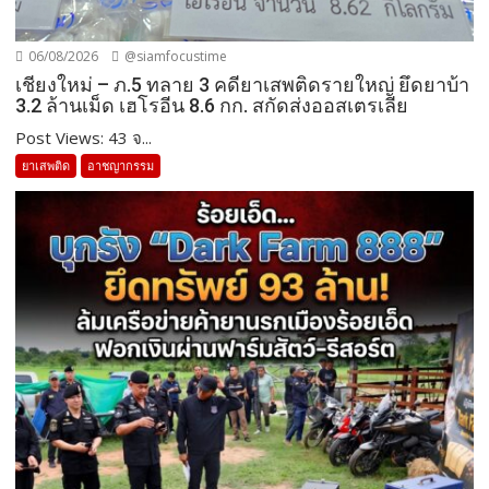
06/08/2026
@siamfocustime
เชียงใหม่ – ภ.5 ทลาย 3 คดียาเสพติดรายใหญ่ ยึดยาบ้า
3.2 ล้านเม็ด เฮโรอีน 8.6 กก. สกัดส่งออสเตรเลีย
Post Views: 43 จ...
ยาเสพติด
อาชญากรรม