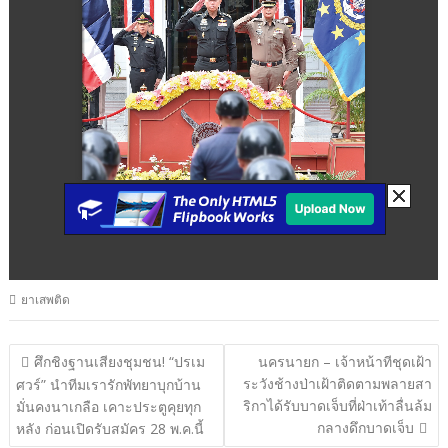
ยาเสพติด
แนะแนว
ศึกชิงฐานเสียงชุมชน! “ปรเม
นครนายก – เจ้าหน้าทีชุดเฝ้า
ระวังช้างป่าเฝ้าติดตามพลายสา
เรื่อง
ศวร์” นำทีมเรารักพัทยาบุกบ้าน
ริกาได้รับบาดเจ็บที่ฝ่าเท้าลื่นล้ม
มั่นคงนาเกลือ เคาะประตูคุยทุก
กลางดึกบาดเจ็บ
หลัง ก่อนเปิดรับสมัคร 28 พ.ค.นี้