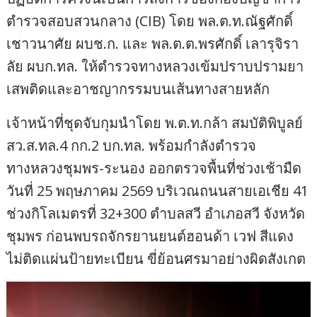
ตำรวจสอบสวนกลาง (CIB) โดย พล.ต.ท.ณัฐศักดิ์
เชาวนาศัย ผบช.ก. และ พล.ต.ต.พรศักดิ์ เลารุจิรา
ลัย ผบก.ทล. ให้ตำรวจทางหลวงเข้มปราบปรามยา
เสพติดและอาชญากรรมบนเส้นทางสายหลัก
เจ้าหน้าที่ชุดจับกุมนำโดย พ.ต.ท.กล้า สมบัติพิบูลย์
สว.ส.ทล.4 กก.2 บก.ทล. พร้อมกำลังตำรวจ
ทางหลวงชุมพร-ระนอง ออกตรวจพื้นที่ช่วงเช้ามืด
วันที่ 25 พฤษภาคม 2569 บริเวณถนนสายเอเชีย 41
ช่วงกิโลเมตรที่ 32+300 ตำบลสวี อำเภอสวี จังหวัด
ชุมพร ก่อนพบรถจักรยานยนต์ฮอนด้า เวฟ สีแดง
ไม่ติดแผ่นป้ายทะเบียน ขี่ย้อนศรมาอย่างผิดสังเกต