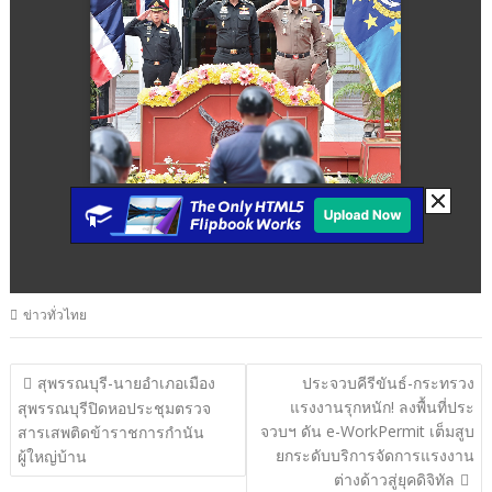
ข่าวทั่วไทย
แนะแนว
สุพรรณบุรี-นายอำเภอเมือง
ประจวบคีรีขันธ์-กระทรวง
แรงงานรุกหนัก! ลงพื้นที่ประ
เรื่อง
สุพรรณบุรีปิดหอประชุมตรวจ
จวบฯ ดัน e-WorkPermit เต็มสูบ
สารเสพติดข้าราชการกำนัน
ยกระดับบริการจัดการแรงงาน
ผู้ใหญ่บ้าน
ต่างด้าวสู่ยุคดิจิทัล