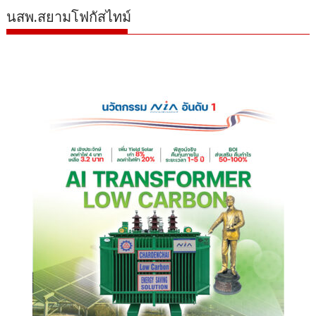
นสพ.สยามโฟกัสไทม์