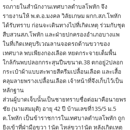
รถภายในสำนักงานเทศบาลตำบลโพหัก จึง
รายงานให้ พ.ต.อ.มงคล วิลัยเกษม ผกก.สภ.โพหัก
ได้รับทราบ ก่อนจะเดินทางไปที่เกิดเหตุ ร่วมกับชุด
สืบสวนสภ.โพหัก และฝ่ายปกครองอำเภอบางแพ
ในที่เกิดเหตุบริเวณลานจอดรถด้านขวาของ
เทศบาล พบเพียงกองเลือด หยดกระจายเต็มพื้น
ใกล้กันพบปลอกกระสุนปืนขนาด.38 ตกอยู่2ปลอก
กระเป๋าผ้าแบบสะพายสีครีมเปลื้อนเลือด และเสื้อ
คลุมลายพรางเปลื้อนเลือด เจ้าหน้าที่จึงเก็บไว้เป็น
หลักฐาน
ส่วนผู้บาดเจ็บนั้นเป็นชายทราบชื่อต่อมาคือนายพร
ชัย (นามสมมุติ) อายุ 42 ปี บ้านเลขที่135/5 ม.5
ต.โพหัก เป็นข้าราชการในเทศบาลตำบลโพหัก ถูก
ยิงเข้าที่ฝ่ามือขวา 1นัด ไหล่ขวา1นัด หลังเกิดเหตุ