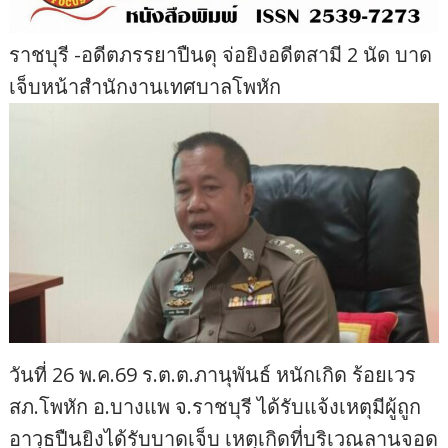
ราชบุรี -อดีตภรรยาปืนดุ จ่อยิงอดีตสามี 2 นัด บาด
เจ็บหน้าสำนักงานเทศบาลโพหัก
วันที่ 26 พ.ค.69 ร.ต.ต.ภานุพันธ์ หนักเกิด ร้อยเวร
สภ.โพหัก อ.บางแพ จ.ราชบุรี ได้รับแจ้งเหตุมีผู้ถูก
อาวุธปืนยิงได้รับบาดเจ็บ เหตุเกิดที่บริเวณลานจอด