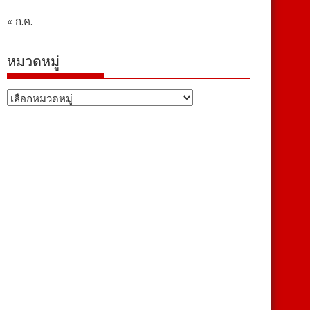
« ก.ค.
หมวดหมู่
หมวด
หมู่