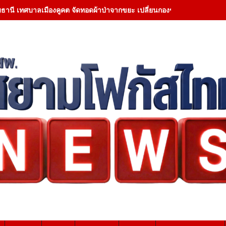
มธานี เทศบาลเมืองคูคต จัดทอดผ้าป่าจากขยะ เปลี่ยนกองขยะเป็นกองบุญ