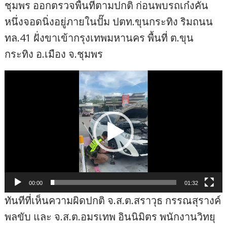
ชุมพร ออกตรวจพื้นที่ตามปกติ ก่อนพบรถเก๋งคัน
หนึ่งจอดนิ่งอยู่ภายในปั๊ม ปตท.ขุนกระทิง ริมถนน
ทล.41 ฝั่งขาเข้ากรุงเทพมหานคร พื้นที่ ต.ขุน
กระทิง อ.เมือง จ.ชุมพร
ตัว
เล่น
ไฟล์
วิดีโอ
00:00
01:32
ทันทีที่เห็นความผิดปกติ จ.ส.ต.สราวุธ กรรณสุรางค์
พลขับ และ จ.ส.ต.อมรเทพ อินนิมิตร พนักงานวิทยุ