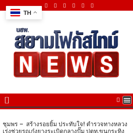
Skip
to
TH
content
ชุมพร – สร้างรอยยิ้ม ประทับใจ! ตำรวจทางหลวง
เร่งช่วยรถเก๋งยางระเบิดกลางปั๊ม ปตท.ขุนกระทิง