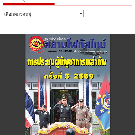
หมวด
หมู่