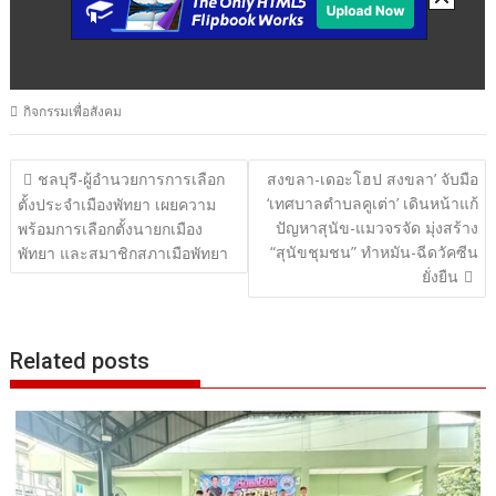
กิจกรรมเพื่อสังคม
แนะแนว
ชลบุรี-ผู้อำนวยการการเลือก
สงขลา-เดอะโฮป สงขลา’ จับมือ
‘เทศบาลตำบลคูเต่า’ เดินหน้าแก้
เรื่อง
ตั้งประจำเมืองพัทยา เผยความ
ปัญหาสุนัข-แมวจรจัด มุ่งสร้าง
พร้อมการเลือกตั้งนายกเมือง
“สุนัขชุมชน” ทำหมัน-ฉีดวัคซีน
พัทยา และสมาชิกสภาเมือพัทยา
ยั่งยืน
Related posts