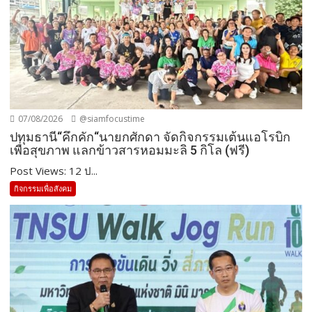
07/08/2026
@siamfocustime
ปทุมธานี“คึกคัก“นายกศักดา จัดกิจกรรมเต้นแอโรบิก
เพื่อสุขภาพ แลกข้าวสารหอมมะลิ 5 กิโล (ฟรี)
Post Views: 12 ป...
กิจกรรมเพื่อสังคม