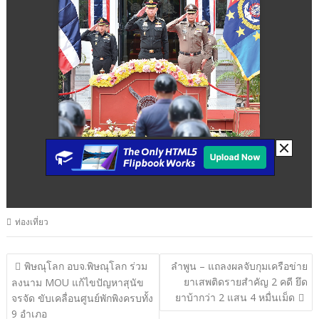
ท่องเที่ยว
แนะแนว
พิษณุโลก อบจ.พิษณุโลก ร่วม
ลำพูน – แถลงผลจับกุมเครือข่าย
ยาเสพติดรายสำคัญ 2 คดี ยึด
เรื่อง
ลงนาม MOU แก้ไขปัญหาสุนัข
ยาบ้ากว่า 2 แสน 4 หมื่นเม็ด
จรจัด ขับเคลื่อนศูนย์พักพิงครบทั้ง
9 อำเภอ