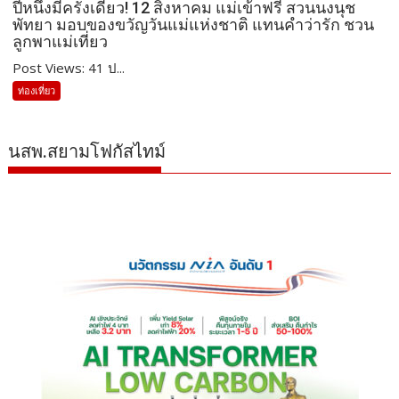
ปีหนึ่งมีครั้งเดียว! 12 สิงหาคม แม่เข้าฟรี สวนนงนุช
พัทยา มอบของขวัญวันแม่แห่งชาติ แทนคำว่ารัก ชวน
ลูกพาแม่เที่ยว
Post Views: 41 ป...
ท่องเที่ยว
นสพ.สยามโฟกัสไทม์