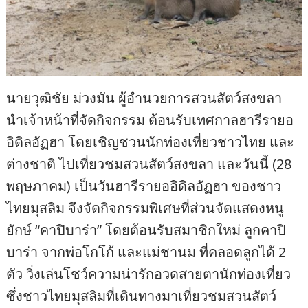
นายวุฒิชัย ม่วงมัน ผู้อำนวยการสวนสัตว์สงขลา
นำเจ้าหน้าที่จัดกิจกรรม ต้อนรับเทศกาลฮารีรายอ
อิดิลอัฏฮา โดยเชิญชวนนักท่องเที่ยวชาวไทย และ
ต่างชาติ ไปเที่ยวชมสวนสัตว์สงขลา และวันนี้ (28
พฤษภาคม) เป็นวันฮารีรายออิดิลอัฏฮา ของชาว
ไทยมุสลิม จึงจัดกิจกรรมพิเศษที่ส่วนจัดแสดงหนู
ยักษ์ “คาปิบาร่า” โดยต้อนรับสมาชิกใหม่ ลูกคาปิ
บาร่า จากพ่อโกโก้ และแม่ชานม ที่คลอดลูกได้ 2
ตัว วิ่งเล่นโชว์ความน่ารักอวดสายตานักท่องเที่ยว
ซึ่งชาวไทยมุสลิมที่เดินทางมาเที่ยวชมสวนสัตว์