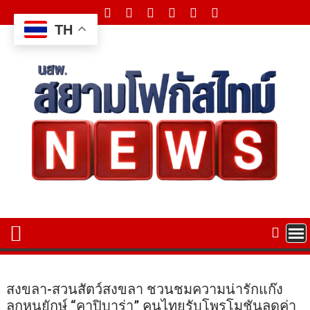
Skip
to
TH
content
สงขลา-สวนสัตว์สงขลา ชวนชมความน่ารักแก๊ง
ลูกหนูยักษ์ “คาปิบาร่า” คนไทยรับโพรโมชันลดค่า