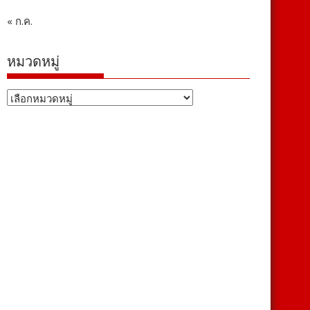
« ก.ค.
หมวดหมู่
หมวด
หมู่