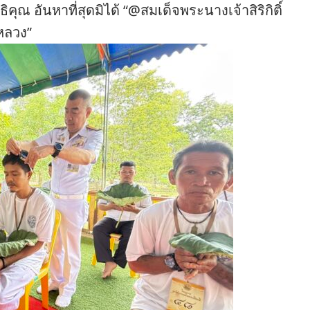
ณ อันหาที่สุดมิได้ “@สมเด็จพระนางเจ้าสิริกิติ์
หลวง”