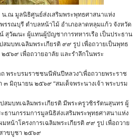
 น.ณ มูลนิธิศูนย์ส่งเสริมพระพุทธศาสนาแห่ง
-สุพรรณบุรี ตำบลหน้าไม้ อำเภอลาดหลุมแก้ว จังหวัด
ัตน์ สุวัฒนะ ผู้แทนผู้บัญชาการทหารเรือ เป็นประธาน
สมบทเฉลิมพระเกียรติ ๙๙ รูป เพื่อถวายเป็นพุทธ
า ๒๕๖๙ เพื่อถวายอาลัย และรำลึกในพระ
นีนาถ พระบรมราชชนนีพันปีหลวง”เพื่อถวายพระราช
า ๓ มิถุนายน ๒๕๖๙ “สมเด็จพระนางเจ้า พระบรม
ธีอุปสมบทเฉลิมพระเกียรติ มีพระครูวชิรรัตนสุนทร ผู้
ระธานกรรมการมูลนิธิส่งเสริมพระพุทธศาสนาแห่ง
ผมหน้าโครงการเฉลิมพระเกียรติ ๙๙ รูป เพื่อถวาย
วิสาขบูชา ๒๕๖๙