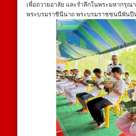
เพื่อถวายอาลัย และรำลึกในพระมหากรุณาธิคุ
พระบรมราชินีนาถ พระบรมราชชนนีพันปี