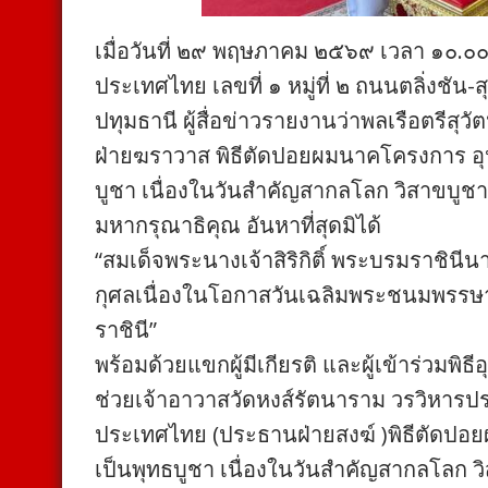
เมื่อวันที่ ๒๙ พฤษภาคม ๒๕๖๙ เวลา ๑๐.๐๐
ประเทศไทย เลขที่ ๑ หมู่ที่ ๒ ถนนตลิ่งชัน
ปทุมธานี ผู้สื่อข่าวรายงานว่าพลเรือตรีสุว
ฝ่ายฆราวาส พิธีตัดปอยผมนาคโครงการ อุป
บูชา เนื่องในวันสำคัญสากลโลก วิสาขบูช
มหากรุณาธิคุณ อันหาที่สุดมิได้
“สมเด็จพระนางเจ้าสิริกิติ์ พระบรมราชิ
กุศลเนื่องในโอกาสวันเฉลิมพระชนมพรรษ
ราชินี”
​พร้อมด้วยแขกผู้มีเกียรติ และผู้เข้าร่วมพิ
ช่วยเจ้าอาวาสวัดหงส์รัตนาราม วรวิหารป
ประเทศไทย (ประธานฝ่ายสงฆ์ )พิธีตัดปอย
เป็นพุทธบูชา เนื่องในวันสำคัญสากลโลก 