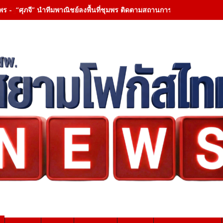
พร - “ศุภจี” นำทีมพาณิชย์ลงพื้นที่ชุมพร ติดตามสถานการณ์ทุเรียนภาคใต้