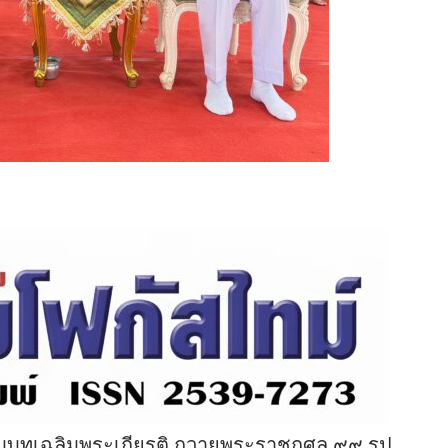
มบทเฉลิมพระเกียรติ ถวายพระราชกุศล ๙๙ รูป