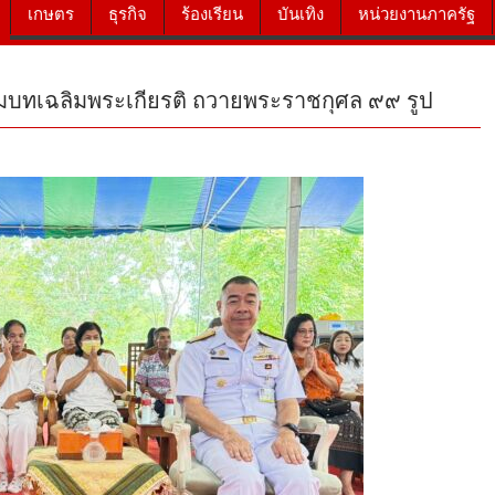
เกษตร
ธุรกิจ
ร้องเรียน
บันเทิง
หน่วยงานภาครัฐ
มบทเฉลิมพระเกียรติ ถวายพระราชกุศล ๙๙ รูป