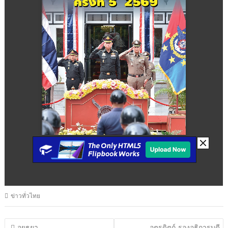
ข่าวทั่วไทย
แนะแนว
อยุธยา –
อุตรดิตถ์-รองอธิการบดี