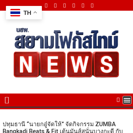
Skip
to
TH
content
ปทุมธานี “นายกอู๋จัดให้” จัดกิจกรรม ZUMBA
Bangkadi Beats & Fit เต้นมันส์สนั่นบางกะดี กับ