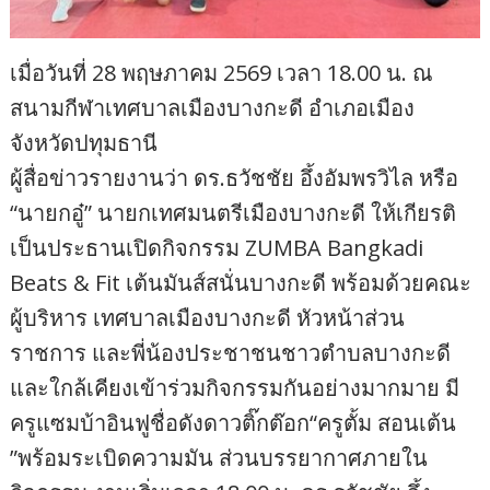
เมื่อวันที่ 28 พฤษภาคม 2569 เวลา 18.00 น. ณ
สนามกีฬาเทศบาลเมืองบางกะดี อำเภอเมือง
จังหวัดปทุมธานี
ผู้สื่อข่าวรายงานว่า ดร.ธวัชชัย อึ้งอัมพรวิไล หรือ
“นายกอู๋” นายกเทศมนตรีเมืองบางกะดี ให้เกียรติ
เป็นประธานเปิดกิจกรรม ZUMBA Bangkadi
Beats & Fit เต้นมันส์สนั่นบางกะดี พร้อมด้วยคณะ
ผู้บริหาร เทศบาลเมืองบางกะดี หัวหน้าส่วน
ราชการ และพี่น้องประชาชนชาวตำบลบางกะดี
และใกล้เคียงเข้าร่วมกิจกรรมกันอย่างมากมาย มี
ครูแซมบ้าอินฟูชื่อดังดาวติ๊กต๊อก“ครูตั้ม สอนเต้น
”พร้อมระเบิดความมัน ส่วนบรรยากาศภายใน