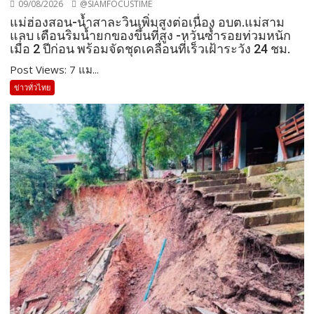
09/08/2026
@SIAMFOCUSTIME
แม่ฮ่องสอน-น้ำสาละวินเพิ่มสูงต่อเนื่อง อบต.แม่สาม
แลบ เตือนริมน้ำยกของขึ้นที่สูง -หวั่นซ้ำรอยท่วมหนัก
เมื่อ 2 ปีก่อน พร้อมจัดชุดเคลื่อนที่เร็วเฝ้าระวัง 24 ชม.
Post Views: 7 แม...
ข่าวทั่วไทย