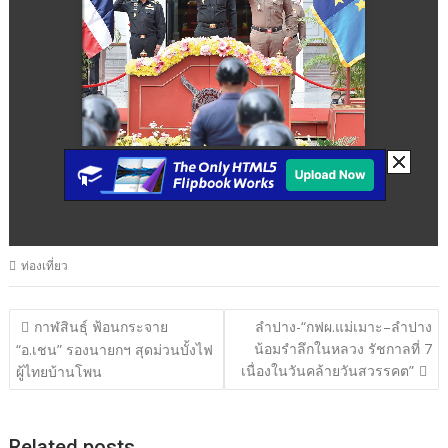
ท่องเที่ยว
แนะแนว
กาฬสินธุ์ ฟ้อนกระจาย
ลำปาง-“กฟผ.แม่เมาะ–ลำปาง
น้อมรำลึกในหลวง รัชกาลที่ 7
เรื่อง
“อ.เชน” รองนายกฯ สุดม่วนบั้งไฟ
เนื่องในวันคล้ายวันสวรรคต”
ผู้ไทยบ้านโพน
Related posts