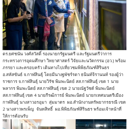
ดร.ยศชนัน วงศ์สวัสดิ์ รองนายกรัฐมนตรี และรัฐมนตรีว่าการ
กระทรวงการอุดมศึกษา วิทยาศาสตร์ วิจัยและนวัตกรรม (อว.) พร้อม
ภรรยา และครอบครัว เดินทางไปเที่ยวชมพิพิธภัณฑ์สิรินธร
อ.สหัสขันธ์ จ.กาฬสินธุ์ โดยมีนางฐพัชร์รดา ธนินท์จิรานนท์ รองผู้ว่า
ราชการ จ.กาฬสินธุ์ นายวิรัช พิมพะนิตย์ สส.กาฬสินธุ์ เขต 1 นาย
พลากร พิมพะนิตย์ สส.กาฬสินธุ์ เขต 2 นายณัฐวัชต์ พิมพะนิตย์
สส.กาฬสินธุ์ เขต 4 นายกีรฒิการย์ พิมพะนิตย์ นายกเทศมนตรีเมือง
กาฬสินธุ์ นางสาวอรอุมา สุ่มมาตร ผอ.สำนักงานทรัพยากรธรณี เขต
2 นางสาวพรเพ็ญ จันทสิทธิ์ ผอ.พิพิธภัณฑ์สิรินธร พร้อมเจ้าหน้าที่
ให้การต้อนรับ