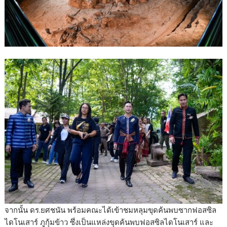
จากนั้น ดร.ยศชนัน พร้อมคณะได้เข้าชมหลุมขุดค้นพบซากฟอสซิล
ไดโนเสาร์ ภูกุ้มข้าว ซึ่งเป็นแหล่งขุดค้นพบฟอสซิลไดโนเสาร์ และ