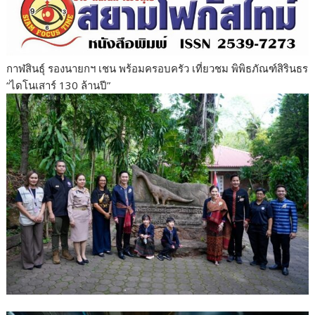
กาฬสินธุ์ รองนายกฯ เชน พร้อมครอบครัว เที่ยวชม พิพิธภัณฑ์สิรินธร
“ไดโนเสาร์ 130 ล้านปี”