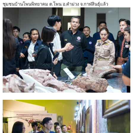
ชุมชนบ้านโพนพิทยาคม ต.โพน อ.คำม่วง จ.กาฬสินธุ์แล้ว