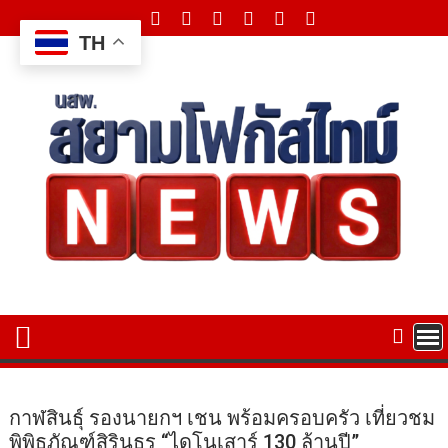
Skip
to
TH
content
กาฬสินธุ์ รองนายกฯ เชน พร้อมครอบครัว เที่ยวชม
พิพิธภัณฑ์สิรินธร “ไดโนเสาร์ 130 ล้านปี”