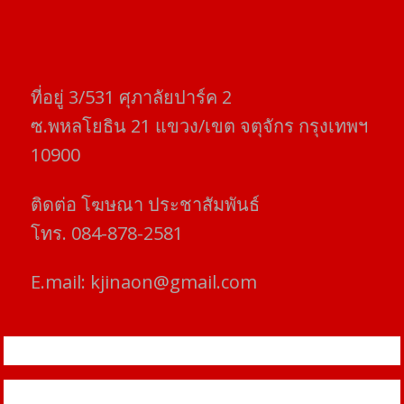
ที่อยู่​ 3/531​ ศุภาลัยปาร์ค​ 2
ซ.พหลโยธิน​ 21​ แขวง/เขต​ จตุจักร​ กรุงเทพฯ
10900
ติดต่อ​ โฆษณา​ ประชาสัมพันธ์
โทร​. 084-878-2581
E.mail:
kjinaon@gmail.com
สยามโฟกัสไทม์ © ข่าว ทันโลก เพื่อคุณ
Proudly powered by WordPress
|
Theme: SuperMag by
Acme