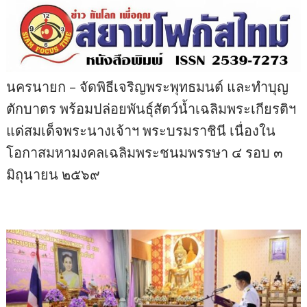
นครนายก – จัดพิธีเจริญพระพุทธมนต์ และทำบุญ
ตักบาตร พร้อมปล่อยพันธุ์สัตว์น้ำเฉลิมพระเกียรติฯ
แด่สมเด็จพระนางเจ้าฯ พระบรมราชินี เนื่องใน
โอกาสมหามงคลเฉลิมพระชนมพรรษา ๔ รอบ ๓
มิถุนายน ๒๕๖๙