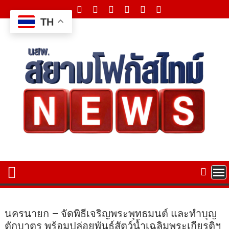
Skip
to
TH
content
นครนายก – จัดพิธีเจริญพระพุทธมนต์ และทำบุญ
ตักบาตร พร้อมปล่อยพันธุ์สัตว์น้ำเฉลิมพระเกียรติฯ