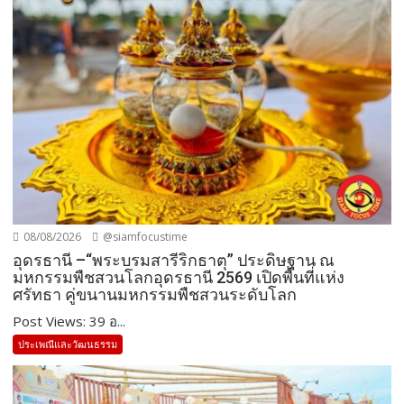
08/08/2026
@siamfocustime
อุดรธานี –“พระบรมสารีริกธาตุ” ประดิษฐาน ณ
มหกรรมพืชสวนโลกอุดรธานี 2569 เปิดพื้นที่แห่ง
ศรัทธา คู่ขนานมหกรรมพืชสวนระดับโลก
Post Views: 39 อ...
ประเพณีและวัฒนธรรม