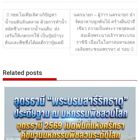
แนะแนว
กยท.ไอเดียเลิศ แก้ปัญหา
นครนายก – ผู้ว่าฯ นครนายก นำ
จิตอาสาปลูกต้นไม้ สร้างผืนป่าสี
เรื่อง
น้ำนมดิบล้นตลาด ด้วยการทำน้ำ
เขียว ถวายเป็นพระราชกุศลแด่
หมัดชีวภาพจากน้ำนมดิบ ส่ง
สมเด็จพระนางเจ้าฯ พระบรม
เสริมให้เกตรกรใช้ เป็นปุ๋ยบำรุง
ราชินี เนื่องในโอกาสมหามงคล
ดินและพืชซึ่งได้ผลดีกว่าปุ๋ยเคมี
เฉลิมพระชนมพรรษา ๔ รอบ
Related posts