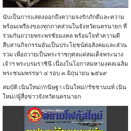
นับเป็นการแสดงออกถึงความจงรักภักดีและความ
พร้อมเพรียงของทุกภาคส่วนในจังหวัดนครนายก ที่
ร่วมกันถวายพระพรชัยมงคล พร้อมใจทำความดี
สืบสานกิจกรรมอันเป็นประโยชน์ต่อสังคมและส่วน
รวม เพื่อถวายเป็นพระราชกุศลแด่สมเด็จพระนาง
เจ้าฯ พระบรมราชินี เนื่องในโอกาสมหามงคลเฉลิม
พระชนมพรรษา ๔ รอบ ๓ มิถุนายน ๒๕๖๙
สมบัติ เนินใหม่//กนิษฐา เนินใหม่//รัชชานนท์ เนิน
ใหม่//ผู้สื่อข่าวจังหวัดนครนายก