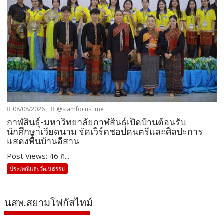
08/08/2026
@siamfocustime
กาฬสินธุ์-มหาวิทยาลัยกาฬสินธุ์เปิดบ้านต้อนรับ
นักศึกษาเวียดนาม จัดเวิร์คชอปดนตรีและศิลปะการ
แสดงพื้นบ้านอีสาน
Post Views: 46 ก...
ประเพณีและวัฒนธรรม
นสพ.สยามโฟกัสไทม์