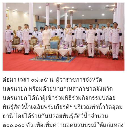
ต่อมา เวลา ๐๘.๑๕ น. ผู้ว่าราชการจังหวัด
นครนายก พร้อมด้วยนายกเหล่ากาชาดจังหวัด
นครนายก ได้นำผู้เข้าร่วมพิธีร่วมกิจกรรมปล่อย
พันธุ์สัตว์น้ำเฉลิมพระเกียรติฯ บริเวณท่าน้ำวัดอุดม
ธานี โดยได้ร่วมกันปล่อยพันธุ์สัตว์น้ำจำนวน
๒๐๐,๐๐๐ ตัว เพื่อเพิ่มความอุดมสมบูรณ์ให้แก่แหล่ง