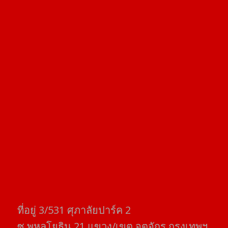
ที่อยู่​ 3/531​ ศุภาลัยปาร์ค​ 2
ซ.พหลโยธิน​ 21​ แขวง/เขต​ จตุจักร​ กรุงเทพฯ