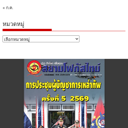
« ก.ค.
หมวดหมู่
หมวด
หมู่