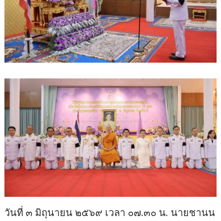
วันที่ ๓ มิถุนายน ๒๕๖๙ เวลา ๐๗.๓๐ น. นายชานน