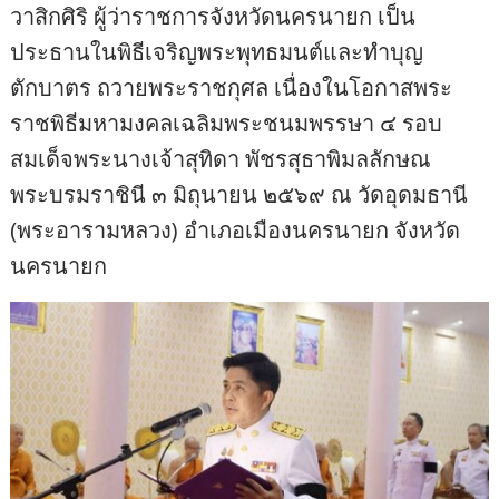
วาสิกศิริ ผู้ว่าราชการจังหวัดนครนายก เป็น
ประธานในพิธีเจริญพระพุทธมนต์และทำบุญ
ตักบาตร ถวายพระราชกุศล เนื่องในโอกาสพระ
ราชพิธีมหามงคลเฉลิมพระชนมพรรษา ๔ รอบ
สมเด็จพระนางเจ้าสุทิดา พัชรสุธาพิมลลักษณ
พระบรมราชินี ๓ มิถุนายน ๒๕๖๙ ณ วัดอุดมธานี
(พระอารามหลวง) อำเภอเมืองนครนายก จังหวัด
นครนายก