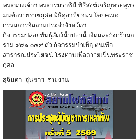
พระนางเจ้าฯ พระบรมราชินี พิธีสงฆ์เจริญพระพุทธ
มนต์ถวายราชกุศล พิธีดุอาห์ขอพร โดยคณะ
กรรมการอิสลามประจำจังหวัดฯ
กิจกรรมปล่อยพันธุ์สัตว์น้ำปลาน้ำจืดและกุ้งกร้ามก
ราม ๙๙๑,๐๔๙ ตัว กิจกรรมบำเพ็ญตนเพื่อ
สาธารณประโยชน์ โรงทานเพื่อถวายเป็นพระราช
กุศล
สุจินดา อุ่นขาว รายงาน