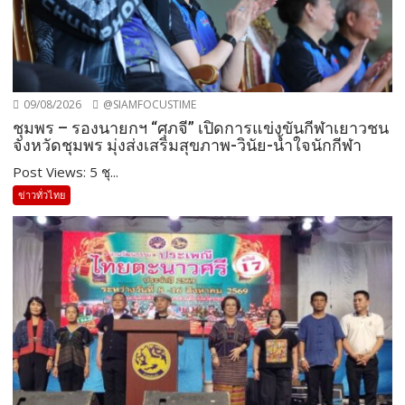
09/08/2026
@SIAMFOCUSTIME
ชุมพร – รองนายกฯ “ศุภจี” เปิดการแข่งขันกีฬาเยาวชน
จังหวัดชุมพร มุ่งส่งเสริมสุขภาพ-วินัย-น้ำใจนักกีฬา
Post Views: 5 ชุ...
ข่าวทั่วไทย