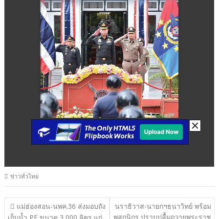
ข่าวทั่วไทย
แนะแนว
แม่ฮ่องสอน-นพค.36 ส่งมอบถัง
นราธิวาส-นายกฯธนาวิทย์ พร้อม
พสกนิกร ปราบปลื้มถวายพระราช
เก็บน้ำ PE ขนาด 3,000 ลิตร แก่