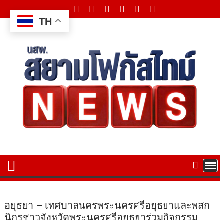
Skip
to
TH
content
อยุธยา – เทศบาลนครพระนครศรีอยุธยาและพสก
นิกรชาวจังหวัดพระนครศรีอยุธยาร่วมกิจกรรม