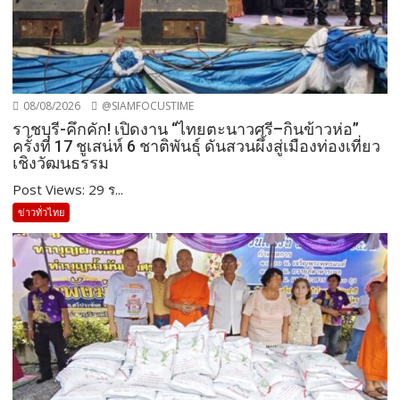
08/08/2026
@SIAMFOCUSTIME
ราชบุรี-คึกคัก! เปิดงาน “ไทยตะนาวศรี–กินข้าวห่อ”
ครั้งที่ 17 ชูเสน่ห์ 6 ชาติพันธุ์ ดันสวนผึ้งสู่เมืองท่องเที่ยว
เชิงวัฒนธรรม
Post Views: 29 ร...
ข่าวทั่วไทย