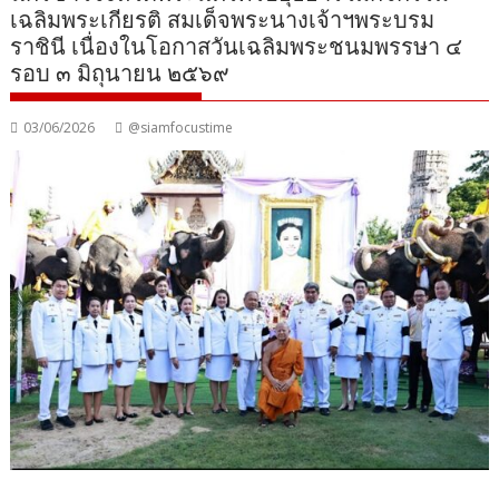
เฉลิมพระเกียรติ สมเด็จพระนางเจ้าฯพระบรม
ราชินี เนื่องในโอกาสวันเฉลิมพระชนมพรรษา ๔
รอบ ๓ มิถุนายน ๒๕๖๙
03/06/2026
@siamfocustime