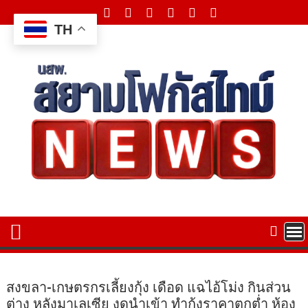
Skip
to
TH
content
สงขลา-เกษตรกรเลี้ยงกุ้ง เดือด แฉไอ้โม่ง กินส่วน
ต่าง หลังมาเลเซีย งดนำเข้า ทำกุ้งราคาตกต่ำ ห้อง