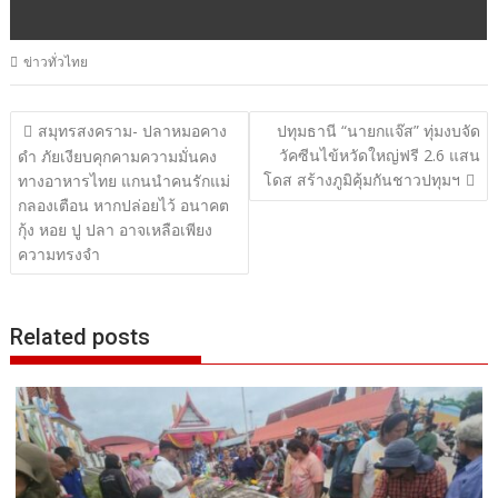
ข่าวทั่วไทย
แนะแนว
สมุทรสงคราม- ปลาหมอคาง
ปทุมธานี “นายกแจ๊ส” ทุ่มงบจัด
วัคซีนไข้หวัดใหญ่ฟรี 2.6 แสน
เรื่อง
ดำ ภัยเงียบคุกคามความมั่นคง
โดส สร้างภูมิคุ้มกันชาวปทุมฯ
ทางอาหารไทย แกนนำคนรักแม่
กลองเตือน หากปล่อยไว้ อนาคต
กุ้ง หอย ปู ปลา อาจเหลือเพียง
ความทรงจำ
Related posts