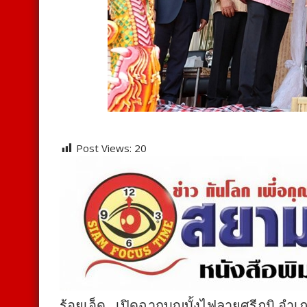
Post Views:
20
ร้อยเอ็ด…เปิดฉากบุญบั้งไฟลายศรีภูมิ อำเภ