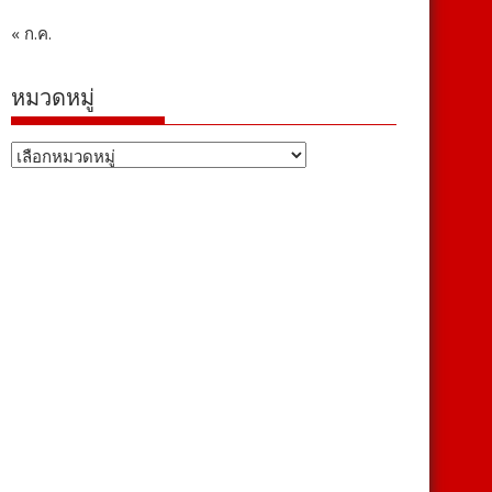
« ก.ค.
หมวดหมู่
หมวด
หมู่