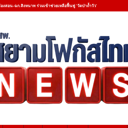
ฮ่องสอน-ฉก.สิงหนาท ร่วมเข้าช่วยเหลือฟื้นฟู ‘วัดป่าถ้ำวัว’ – เคลียสิ่งกี