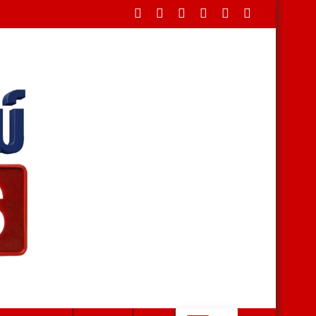
ดขวางใต้สะพาน บรรเทาทุกข์ชาวบ้านหลังน้ำป่าหลาก