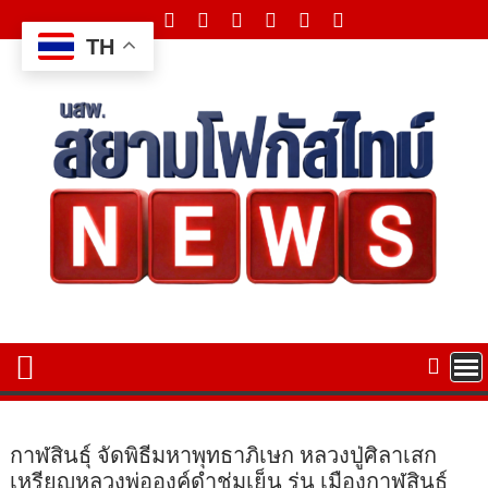
Skip
to
TH
content
กาฬสินธุ์ จัดพิธีมหาพุทธาภิเษก หลวงปู่ศิลาเสก
เหรียญหลวงพ่อองค์ดำชุ่มเย็น รุ่น เมืองกาฬสินธุ์