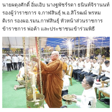
นายผดุงศักดิ์ อิ่มเอิบ นางฐพัชร์รดา ธนินท์จิรานนท์
รองผู้ว่าราชการ จ.กาฬสินธุ์ พ.อ.สิโรฒม์ พรหม
ดิเรก รองผอ.รมน.กาฬสินธุ์ หัวหน้าส่วนราชการ
ข้าราชการ พ่อค้า และประชาชนเข้าร่วมพิธี