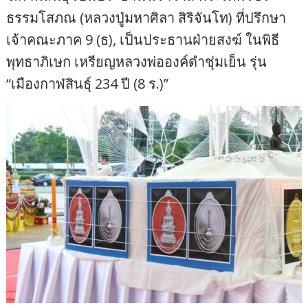
ธรรมโสภณ (หลวงปู่มหาศิลา สิริจันโท) ที่ปรึกษา
เจ้าคณะภาค 9 (ธ), เป็นประธานฝ่ายสงฆ์ ในพิธี
พุทธาภิเษก เหรียญหลวงพ่อองค์ดำชุ่มเย็น รุ่น
“เมืองกาฬสินธุ์ 234 ปี (8 ร.)”