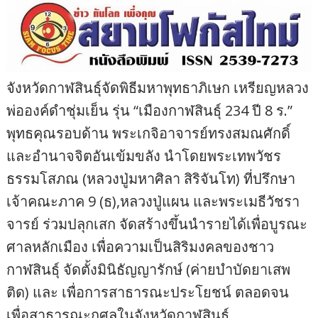
จังหวัดกาฬสินธุ์จัดพิธีมหาพุทธาภิเษก เหรียญหลวง
พ่อองค์ดำชุ่มเย็น รุ่น “เมืองกาฬสินธุ์ 234 ปี 8 ร.”
พุทธคุณรอบด้าน พระเกจิอาจารย์ทรงสมณศักดิ์
และอำนาจจิตอันเข้มขลัง นำโดยพระเทพวัชร
ธรรมโสภณ (หลวงปู่มหาศิลา สิริจันโท) ที่ปรึกษา
เจ้าคณะภาค 9 (ธ),หลวงปู่แผน และพระเมธีวัชรา
จารย์ ร่วมปลุกเสก จัดสร้างขึ้นนำรายได้เพื่อบูรณะ
ศาลหลักเมือง เพื่อความเป็นสิริมงคลของชาว
กาฬสินธุ์ จัดตั้งมินิธัญญารักษ์ (ค่ายบำบัดยาเสพ
ติด) และ เพื่อการสาธารณะประโยชน์ ตลอดจน
เพื่อสาธารณะกุศลในจังหวัดกาฬสินธุ์