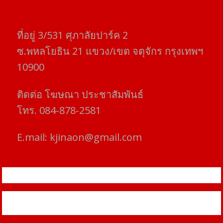
ที่อยู่​ 3/531​ ศุภาลัยปาร์ค​ 2
ซ.พหลโยธิน​ 21​ แขวง/เขต​ จตุจักร​ กรุงเทพฯ
10900
ติดต่อ​ โฆษณา​ ประชาสัมพันธ์
โทร​. 084-878-2581
E.mail:
kjinaon@gmail.com
สยามโฟกัสไทม์ © ข่าว ทันโลก เพื่อคุณ
Proudly powered by WordPress
|
Theme: SuperMag by
Acme
Themes