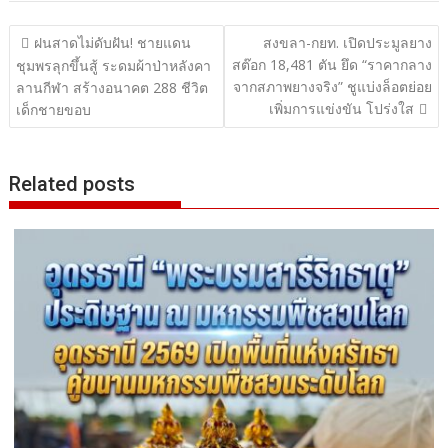
แนะแนว
ฝนสาดไม่ดับฝัน! ชายแดน
สงขลา-กยท. เปิดประมูลยาง
สต๊อก 18,481 ตัน ยึด “ราคากลาง
เรื่อง
ชุมพรลุกขึ้นสู้ ระดมผ้าป่าหลังคา
จากสภาพยางจริง” ชูแบ่งล็อตย่อย
ลานกีฬา สร้างอนาคต 288 ชีวิต
เพิ่มการแข่งขัน โปร่งใส
เด็กชายขอบ
Related posts