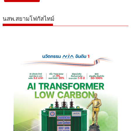
นสพ.สยามโฟกัสไทม์