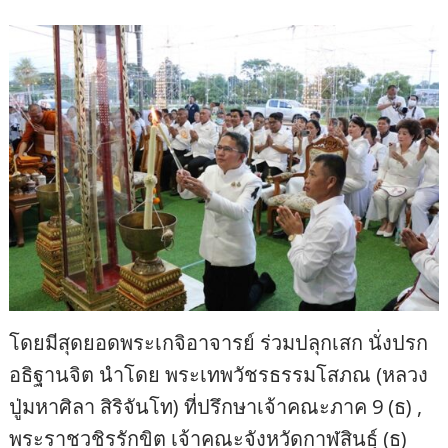
โดยมีสุดยอดพระเกจิอาจารย์ ร่วมปลุกเสก นั่งปรก
อธิฐานจิต นำโดย พระเทพวัชรธรรมโสภณ (หลวง
ปู่มหาศิลา สิริจันโท) ที่ปรึกษาเจ้าคณะภาค 9 (ธ) ,
พระราชวชิรรักขิต เจ้าคณะจังหวัดกาฬสินธุ์ (ธ)