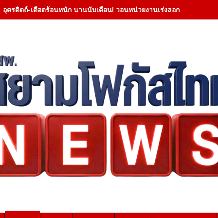
อุตรดิตถ์-เดือดร้อนหนัก นานนับเดือน! วอนหน่วยงานเร่งลอกคลองด่วน หล