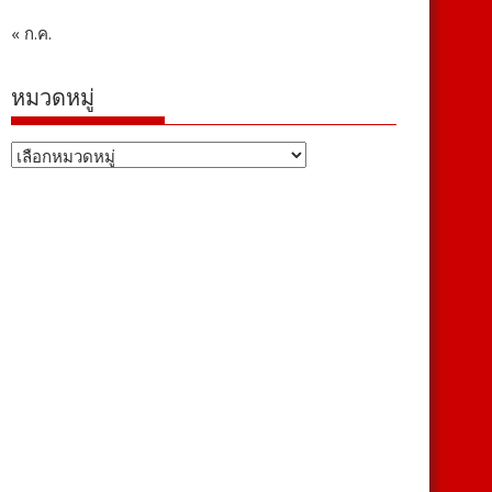
« ก.ค.
หมวดหมู่
หมวด
หมู่