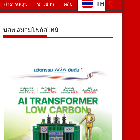
TH
สาธารณสุข
ชาวบ้าน
คลิป
นสพ.สยามโฟกัสไทม์