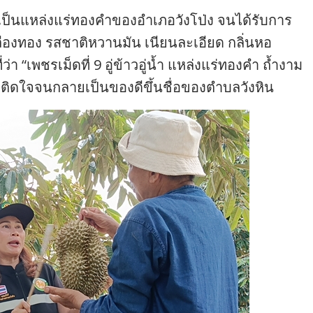
่ซึ่งเป็นแหล่งแร่ทองคำของอำเภอวังโป่ง จนได้รับการ
หลืองทอง รสชาติหวานมัน เนียนละเอียด กลิ่นหอ
า “เพชรเม็ดที่ 9 อู่ข้าวอู่น้ำ แหล่งแร่ทองคำ ถ้ำงาม
่างติดใจจนกลายเป็นของดีขึ้นชื่อของตำบลวังหิน