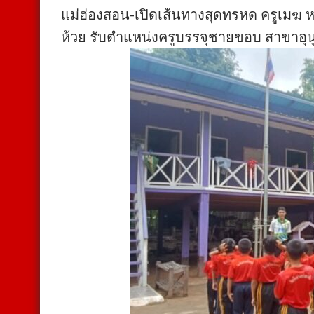
แม่ฮ่องสอน-เปิดเส้นทางสุดทรหด ครูเมฆ หน
ห้วย รับตำแหน่งครูบรรจุชายขอบ สาขาอุน