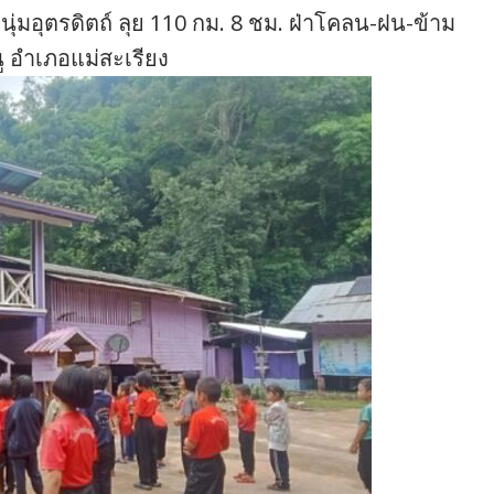
ุ่มอุตรดิตถ์ ลุย 110 กม. 8 ชม. ฝ่าโคลน-ฝน-ข้าม
ู อำเภอแม่สะเรียง