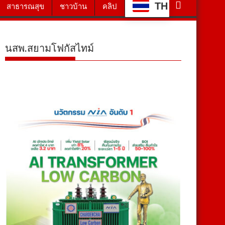
TH
สาธารณสุข
ชาวบ้าน
คลิป
นสพ.สยามโฟกัสไทม์