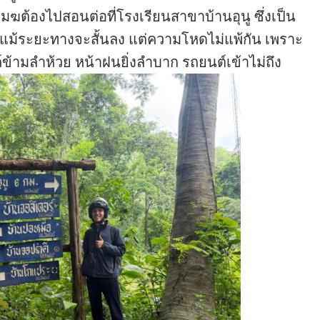
ูเมฆต้องไปสอนต่อที่โรงเรียนสาขาบ้านอุนู ซึ่งเป็น
ง แม้ระยะทางจะสั้นลง แต่ความโหดไม่แพ้กัน เพราะ
์ข้ามลำห้วย หน้าฝนยิ่งลำบาก รถยนต์เข้าไม่ถึง