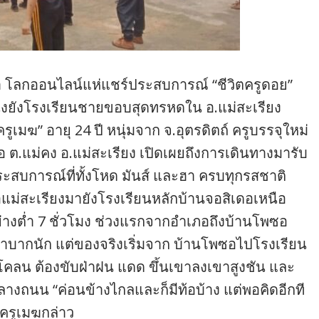
นว่า โลกออนไลน์แห่แชร์ประสบการณ์ “ชีวิตครูดอย”
่งยังโรงเรียนชายขอบสุดทรหดใน อ.แม่สะเรียง
รูเมฆ” อายุ 24 ปี หนุ่มจาก จ.อุตรดิตถ์ ครูบรรจุใหม่
 ต.แม่คง อ.แม่สะเรียง เปิดเผยถึงการเดินทางมารับ
ประสบการณ์ที่ทั้งโหด มันส์ และฮา ครบทุกรสชาติ
อแม่สะเรียงมายังโรงเรียนหลักบ้านจอสิเดอเหนือ
่างต่ำ 7 ชั่วโมง ช่วงแรกจากอำเภอถึงบ้านโพซอ
ลำบากนัก แต่ของจริงเริ่มจาก บ้านโพซอไปโรงเรียน
ินโคลน ต้องขับฝ่าฝน แดด ขึ้นเขาลงเขาสูงชัน และ
ลางถนน “ค่อนข้างไกลและก็มีท้อบ้าง แต่พอคิดอีกที
 ครูเมฆกล่าว