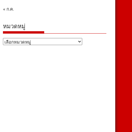
« ก.ค.
หมวดหมู่
หมวด
หมู่