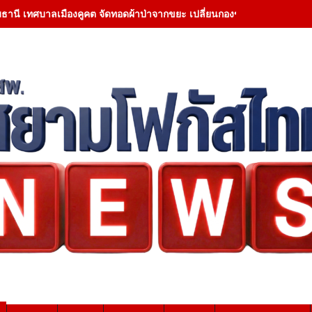
มธานี เทศบาลเมืองคูคต จัดทอดผ้าป่าจากขยะ เปลี่ยนกองขยะเป็นกองบุญ