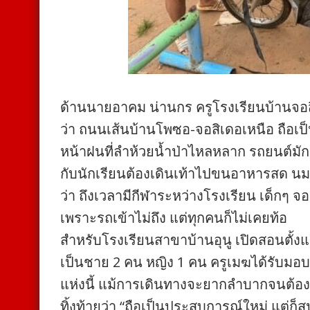
ด้านนายอาคม น่านกร ครูโรงเรียนบ้านจอสิ
ว่า ถนนเส้นบ้านโพซอ-จอสิเดอเหนือ ถือเ
หน้าฝนที่ลำห้วยน้ำป่าไหลหลาก รถยนต์มักข้
กับนักเรียนต้องเดินเท้าไปขนอาหารสด นมโ
ว่า ถึงเวลามีกีฬาระหว่างโรงเรียน เด็กๆ จอ
เพราะรถเข้าไม่ถึง แต่ทุกคนก็ไม่เคยท้อ
สำหรับโรงเรียนสาขาบ้านอุนู เปิดสอนตั้งแ
เป็นชาย 2 คน หญิง 1 คน ครูเมฆได้รับมอบหม
แห่งนี้ แม้การเดินทางจะยากลำบากจนต้องน
ทิ้งท้ายว่า “ถือเป็นประสบการณ์ใหม่ แต่ก็