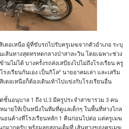
เดอเหนือ ผู้ที่ขับรถไปรับครูเมฆจากตัวอำเภอ ระบุ
ป็นเส้นทางสุดทรหดกลางป่าสาละวิน โดยเฉพาะช่วง
ามไม่ได้ บางครั้งรถส่งเสบียงไปไม่ถึงโรงเรียน ครู
รงเรียนกันเอง เป็นกิโล” นายอาคมเล่า และเสริม
สิเดอเหนือก็ต้องเดินเท้าไปแข่งกับโรงเรียนอื่น
ต่ชั้นอนุบาล 1 ถึง ป.3 มีครูประจำสาขารวม 3 คน
ายให้เป็นหนึ่งในทีมที่ดูแลเด็กๆ ในพื้นที่ห่างไกล
อนค้างที่โรงเรียนหลัก 1 คืนก่อนไปต่อ แต่ครูเมฆ
สนุกมากครับ พร้อมลุยสอนเต็มที่ เส้นทางของครูเมฆ