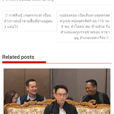
แนะแนว
กาฬสินธุ์ เกษตรกรเฮ! เขื่อน
แม่ฮ่องสอน-เปิดเส้นทางสุดทรหด
ครูเมฆ หนุ่มอุตรดิตถ์ ลุย 110 กม.
เรื่อง
ลำปาวส่งน้ำช่วยพื้นที่ช่วงฤดูฝน
8 ชม. ฝ่าโคลน-ฝน-ข้ามห้วย รับ
3 แสนไร่
ตำแหน่งครูบรรจุชายขอบ สาขา
อุนู อำเภอแม่สะเรียง
Related posts