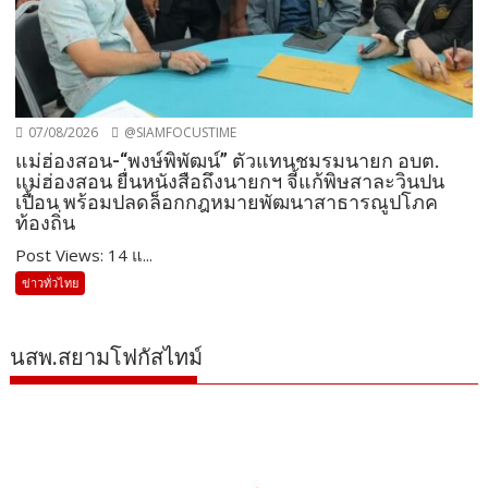
07/08/2026
@SIAMFOCUSTIME
แม่ฮ่องสอน-“พงษ์พิพัฒน์” ตัวแทนชมรมนายก อบต.
แม่ฮ่องสอน ยื่นหนังสือถึงนายกฯ จี้แก้พิษสาละวินปน
เปื้อน พร้อมปลดล็อกกฎหมายพัฒนาสาธารณูปโภค
ท้องถิ่น
Post Views: 14 แ...
ข่าวทั่วไทย
นสพ.สยามโฟกัสไทม์