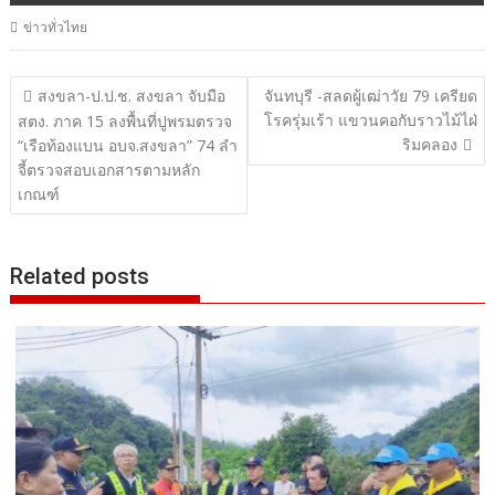
ข่าวทั่วไทย
แนะแนว
สงขลา-ป.ป.ช. สงขลา จับมือ
จันทบุรี -สลดผู้เฒ่าวัย 79 เครียด
โรครุ่มเร้า แขวนคอกับราวไม้ไฝ่
เรื่อง
สตง. ภาค 15 ลงพื้นที่ปูพรมตรวจ
ริมคลอง
“เรือท้องแบน อบจ.สงขลา” 74 ลำ
จี้ตรวจสอบเอกสารตามหลัก
เกณฑ์
Related posts