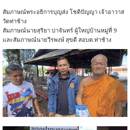
สัมภาษณ์พระอธิการบุญส่ง โชติปัญญา เจ้าอาวาส
วัดท่าช้าง
สัมภาษณ์นายสุริยา ปาจันทร์ ผู้ใหญ่บ้านหมู่ที่ 9
และสัมภาษณ์นายวีรพงษ์ สุขดี สอบต.ท่าช้าง