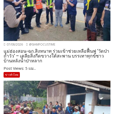
07/08/2026
@SIAMFOCUSTIME
แม่ฮ่องสอน-ฉก.สิงหนาท ร่วมเข้าช่วยเหลือฟื้นฟู ‘วัดป่า
ถ้ำวัว’ – เคลียสิ่งกีดขวางใต้สะพาน บรรเทาทุกข์ชาว
บ้านหลังน้ำป่าหลาก
Post Views: 5 แม...
ข่าวทั่วไทย