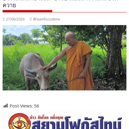
ควาย
27/06/2026
@siamfocustime
Post Views:
56