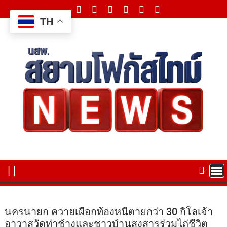
Skip
to
TH
content
นครนายก ควายเผือกท้องหนีตายกว่า 30 กิโลเจ้า
อาวาสวัดท่าช้างและชาวบ้านสงสารร่วมไถ่ชีวิต