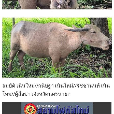
สมบัติ เนินใหม่//กนิษฐา เนินใหม่//รัชชานนท์ เนิน
ใหม่//ผู้สื่อข่าวจังหวัดนครนายก