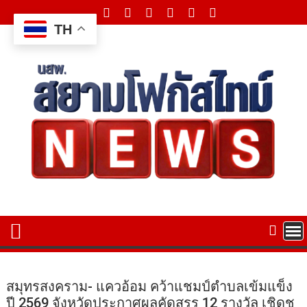
Skip
to
TH
content
สมุทรสงคราม- แควอ้อม คว้าแชมป์ตำบลเข้มแข็ง
ปี 2569 จังหวัดประกาศผลคัดสรร 12 รางวัล เชิดชู