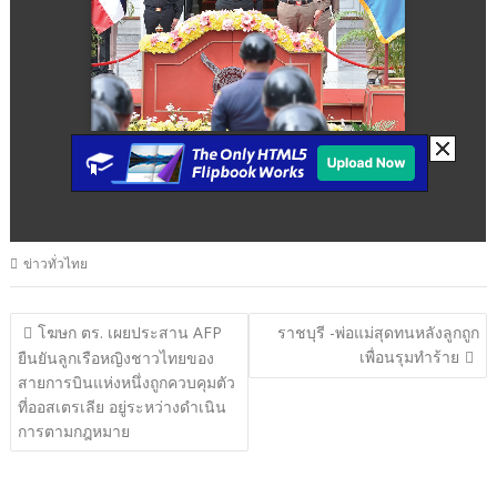
ข่าวทั่วไทย
แนะแนว
โฆษก ตร. เผยประสาน AFP
ราชบุรี -พ่อแม่สุดทนหลังลูกถูก
เพื่อนรุมทำร้าย
เรื่อง
ยืนยันลูกเรือหญิงชาวไทยของ
สายการบินแห่งหนึ่งถูกควบคุมตัว
ที่ออสเตรเลีย อยู่ระหว่างดำเนิน
การตามกฎหมาย