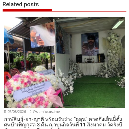
Related posts
07/08/2026
@siamfocustime
กาฬสินธุ์-ย่า-ญาติ พร้อมรับร่าง “ฮลุน” คาดถึงเย็นนี้ตั้ง
ศพบำเพ็ญกุศล 3 คืน ฌาปนกิจวันที่ 11 สิงหาคม วัดรังษี