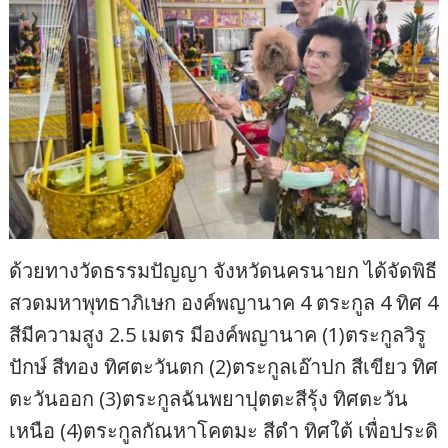
ด้วยทางวัดธรรมปัญญา จังหวัดนครนายก ได้จัดพิธี
สวดมหาพุทธาภิเษก องค์พญานาค 4 ตระกูล 4 ทิศ 4
สีมีความสูง 2.5 เมตร มีองค์พญานาค (1)ตระกูลวิรู
ปักษ์ สีทอง ทิศตะวันตก (2)ตระกูลเอ๊าปก สีเขียว ทิศ
ตะวันออก (3)ตระกูลฉันพยาปุตตะสีรุ้ง ทิศตะวัน
เหนือ (4)ตระกูลกัณหาโคตมะ สีดำ ทิศใต้ เพื่อประดิ