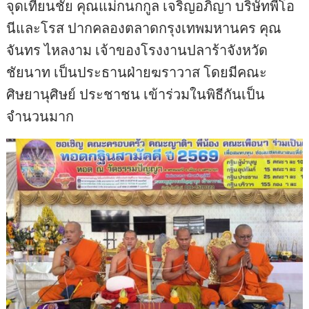
จุดเทียนชัย คุณแม่กนกกูล เจริญอภิญา บริษัทพีโอ
นีและโรส ปากคลองตลาดกรุงเทพมหานคร คุณ
จันทร ไหลงาม เจ้าของโรงงานปลาร้าจังหวัด
ชัยนาท เป็นประธานฝ่ายฆราวาส โดยมีคณะ
ศิษยานุศิษย์ ประชาชน เข้าร่วมในพิธีกันเป็น
จำนวนมาก