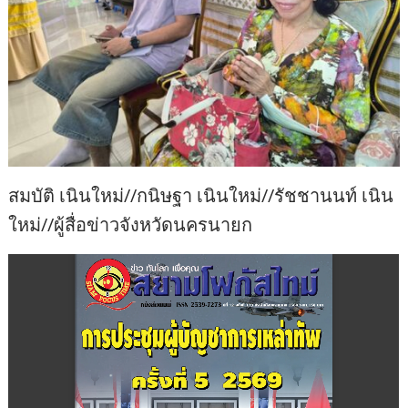
สมบัติ เนินใหม่//กนิษฐา เนินใหม่//รัชชานนท์ เนิน
ใหม่//ผู้สื่อข่าวจังหวัดนครนายก