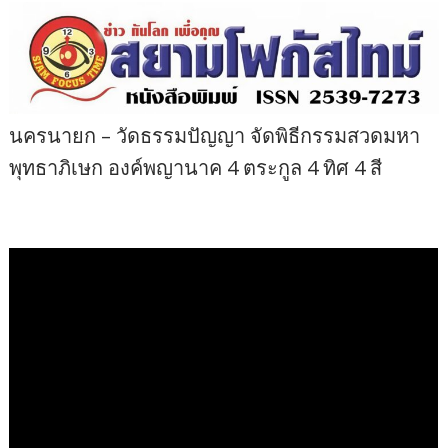
นครนายก – วัดธรรมปัญญา จัดพิธีกรรมสวดมหา
พุทธาภิเษก องค์พญานาค 4 ตระกูล 4 ทิศ 4 สี