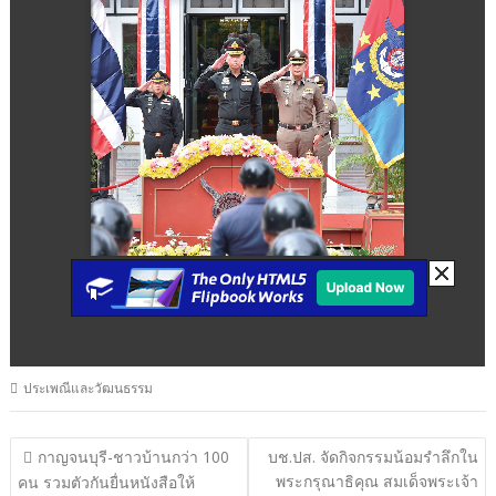
ประเพณีและวัฒนธรรม
แนะแนว
กาญจนบุรี-ชาวบ้านกว่า 100
บช.ปส. จัดกิจกรรมน้อมรำลึกใน
พระกรุณาธิคุณ สมเด็จพระเจ้า
เรื่อง
คน รวมตัวกันยื่นหนังสือให้