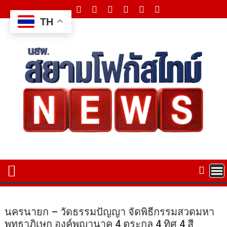
Skip
to
TH
content
นครนายก – วัดธรรมปัญญา จัดพิธีกรรมสวดมหา
พุทธาภิเษก องค์พญานาค 4 ตระกูล 4 ทิศ 4 สี