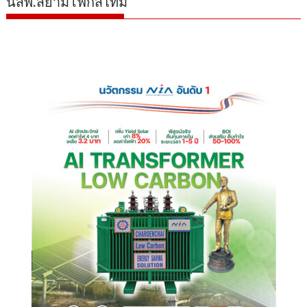
นสพ.สยามโฟกัสไทม์