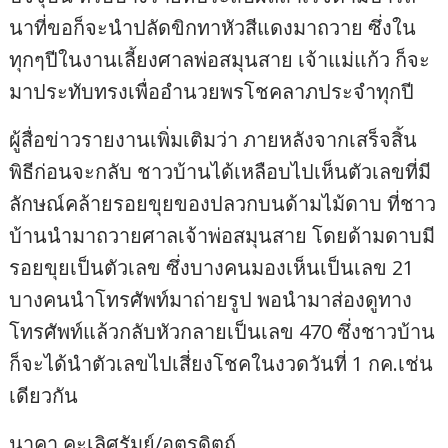
นาที่ขอก็จะนำปลัดขิกทาหัวสีแดงมาถวาย ซึ่งใน
ทุกๆปีในงานเลี้ยงศาลพ่อสมุนสาย เจ้าแม่แก้ว ก็จะ
มาประทับทรงเพื่ออำนวยพรโชคลาภประจำทุกปี
ผู้สื่อข่าวรายงานเพิ่มเติมว่า ภายหลังจากเสร็จสิ้น
พิธีก่อนจะกลับ ชาวบ้านได้เหลือบไปเห็นตัวเลขที่มี
ลักษณ์คล้ายรอยขุยของปลวกบนด้ามไม้ดาบ ที่ชาว
บ้านนำมาถวายศาลเจ้าพ่อสมุนสาย โดยด้ามดาบมี
รอยขุยเป็นตัวเลข ซึ่งบางคนมองเห็นเป็นเลข 21
บางคนนำโทรศัพท์มาถ่ายรูป พอนำมาส่องดูทาง
โทรศัพท์แล้วกลับหัวกลายเป็นเลข 470 ซึ่งชาวบ้าน
ก็จะได้นำตัวเลขไปเสี่ยงโชคในงวดวันที่ 1 กค.เช่น
เดียวกัน
นาคา คะเลิศรัมย์/อุตรดิตถ์