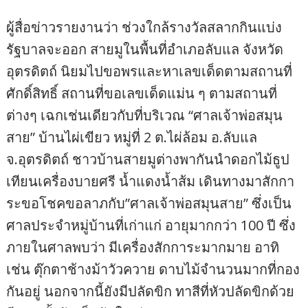
ผู้สื่อข่าวรายงานว่า ช่วงใกล้รางวัลสลากกินแบ่ง
รัฐบาลจะออก สายมูในพื้นที่อำเภอลับแล จังหวัด
อุตรดิตถ์ นิยมไปขอพรและหาเลขเด็ดตามสถานที่
ศักดิ์สิทธิ์ สถานที่ขอเลขเด็ดแม่น ๆ ตามสถานที่
ต่างๆ เฉกเช่นเดียวกับที่บริเวณ “ศาลเจ้าพ่อสมุน
สาย” บ้านไผ่เขียว หมู่ที่ 2 ต.ไผ่ล้อม อ.ลับแล
จ.อุตรดิตถ์ ชาวบ้านสายมูต่างพากันนำดอกไม้ธูป
เทียนเครื่องบายศรี น้ำแดงน้ำส้ม เดินทางมาสักกา
ระขอโชคขอลาภกับ”ศาลเจ้าพ่อสมุนสาย” ซึ่งเป็น
ศาลประจำหมู่บ้านที่เก่าแก่ อายุมากกว่า 100 ปี ซึ่ง
ภายในศาลพบว่า มีเครื่องสักการะมากมาย อาทิ
เช่น ตุ๊กตาช้างม้าวัวควาย ดาบไม้จำนวนมากที่กอง
กันอยู่ นอกจากนี้ยังมีปลัดขิก ทาสีที่หัวปลัดขิกด้วย