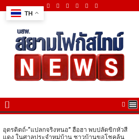
Skip
to
TH
content
อุตรดิตถ์-“แปลกจริงหนอ” ฮือฮา พบปลัดขิกหัวสี
แดง ในศาลประจำหมู่บ้าน ชาวบ้านขอโชคลุ้น