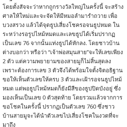
โดยตั้งสัจจะว่าหากถูกรางวัลใหญ่ในครั้งนี้ จะสร้าง
ศาลให้ใหม่และจะจัดให้มีหมอลำมารำถวาย เพื่อ
บวงสรวง แล้วได้จุดธูปเสี่ยงโชครอจนธูปหมด ใน
ระหว่างรอรูปไหม้หมดและเลขธูปได้เริ่มปรากฏ
เป็นเลข 76 จากนั้นแท่งธูปได้หักลง. โดยชาวบ้าน
ต่างบอกว่า หรือว่า “เจ้าพ่อสมุนสาย”จะให้เลขเพียง
2 ตัว แต่ความพยายามของสายมูก็ไม่สิ้นสุดลง
เพราะต้องการเลข 3 ตัวจึงได้พร้อมใจตั้งจิตอธิฐาน
ขอให้เห็นตัวเลขให้ครบ 3 ตัวและเฝ้ารอจนธูปไหม้
หมด แต่พอธูปไหม้หมดก็ยังมีสีของธูปปิดบังอยู่ ซึ่ง
มองเห็นเป็นเลข 0 ตัวสุดท้าย โดยรวมแล้วจากการ
ขอโชคในครั้งนี้ ปรากฏเป็นตัวเลข 760 ซึ่งชาว
บ้านสายมูจะได้นำตัวเลขไปเสี่ยงโชคในงวดที่จะ
มาถึง