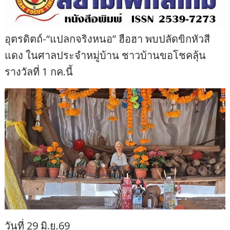
อุตรดิตถ์-“แปลกจริงหนอ” ฮือฮา พบปลัดขิกหัวสี
แดง ในศาลประจำหมู่บ้าน ชาวบ้านขอโชคลุ้น
รางวัลที่ 1 กค.นี้
วันที่ 29 มิ.ย.69