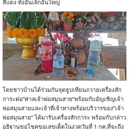
สีแดง ทั้งอันเล็กอันใหญ่
โดยชาวบ้านได้ร่วมกันจุดธูปเทียนถวายเครื่องสัก
การะต่อ”ศาลเจ้าพ่อสมุนสาย”พร้อมกับอัญเชิญเจ้า
พ่อสมุนสายและเจ้าที่เจ้าทางพร้อมบริวารของ”เจ้า
พ่อสมุนสาย” ได้มารับเครื่องสักการะ พร้อมกับกล่าว
อธิฐานขอโชคขอเลขเด็ดในงวดวันที่ 1 กค.ที่จะถึง