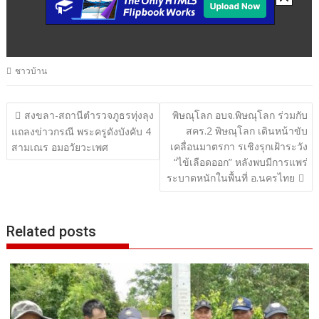
ชาวบ้าน
แนะแนว
สงขลา-สถานีตำรวจภูธรทุ่งลุง
พิษณุโลก อบจ.พิษณุโลก ร่วมกับ
สคร.2 พิษณุโลก เดินหน้าขับ
เรื่อง
แถลงข่าวกรณี พระครูดังบังคับ 4
เคลื่อนมาตรกา รเชิงรุกเฝ้าระวัง
สามเณร อมอวัยวะเพศ
“ไข้เลือดออก” หลังพบมีการแพร่
ระบาดหนักในพื้นที่ อ.นครไทย
Related posts