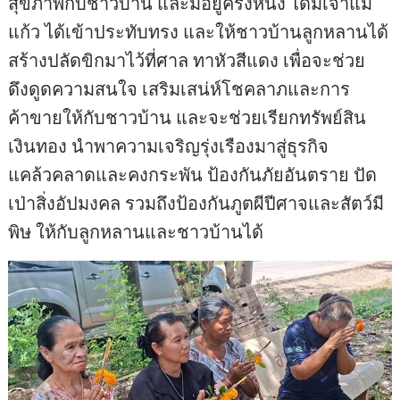
สุขภาพกับชาวบ้าน และมีอยู่ครั้งหนึ่ง ได้มีเจ้าแม่
แก้ว ได้เข้าประทับทรง และให้ชาวบ้านลูกหลานได้
สร้างปลัดขิกมาไว้ที่ศาล ทาหัวสีแดง เพื่อจะช่วย
ดึงดูดความสนใจ เสริมเสน่ห์โชคลาภและการ
ค้าขายให้กับชาวบ้าน และจะช่วยเรียกทรัพย์สิน
เงินทอง นำพาความเจริญรุ่งเรืองมาสู่ธุรกิจ
แคล้วคลาดและคงกระพัน ป้องกันภัยอันตราย ปัด
เป่าสิ่งอัปมงคล รวมถึงป้องกันภูตผีปีศาจและสัตว์มี
พิษ ให้กับลูกหลานและชาวบ้านได้