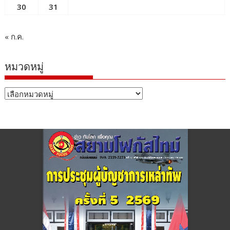
30
31
« ก.ค.
หมวดหมู่
หมวด
หมู่