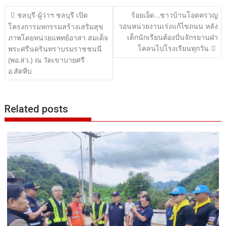
แนะแนว
ชลบุรี-ผู้ว่าฯ ชลบุรี เปิด
ร้อยเอ็ด…ชาวบ้านโอดครวญ
วอนหน่วยงานเร่งแก้ไขถนน หลัง
เรื่อง
โครงการมหกรรมสร้างเสริมสุข
เด็กนักเรียนต้องปั่นจักรยานฝ่า
ภาพโดยหน่วยแพทย์อาสา สมเด็จ
โคลนไปโรงเรียนทุกวัน
พระศรีนครินทราบรมราชชนนี
(พอ.สว.) ณ วัดเขาบายศรี
อ.สัตหีบ
Related posts