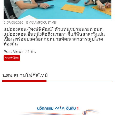
07/08/2026
@SIAMFOCUSTIME
แม่ฮ่องสอน-“พงษ์พิพัฒน์” ตัวแทนชมรมนายก อบต.
แม่ฮ่องสอน ยื่นหนังสือถึงนายกฯ จี้แก้พิษสาละวินปน
เปื้อน พร้อมปลดล็อกกฎหมายพัฒนาสาธารณูปโภค
ท้องถิ่น
Post Views: 41 แ...
ข่าวทั่วไทย
นสพ.สยามโฟกัสไทม์