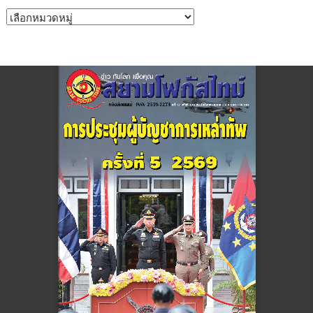
หมวด
หมู่