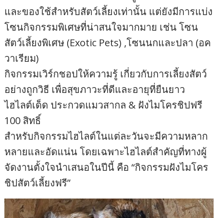
และของใช้สำหรับสัตว์เลี้ยงเท่านั้น แต่ยังมีการแบ่ง
โซนกิจกรรมพิเศษที่น่าสนใจมากมาย เช่น โซน
สัตว์เลี้ยงพิเศษ (Exotic Pets) ,โซนนกและปลา (อค
วาเรียม)
กิจกรรมเวิร์กชอปให้ความรู้ เกี่ยวกับการเลี้ยงสัตว์
อย่างถูกวิธี เพื่อสุขภาวะที่ดีและอายุที่ยืนยาว
ไฮไลต์เด็ด ประกวดแมวสากล & ฝังไมโครชิปฟรี
100 สิทธิ์
สำหรับกิจกรรมไฮไลต์ในแต่ละวันจะมีความหลาก
หลายและอัดแน่น โดยเฉพาะไฮไลต์สำคัญที่ทางผู้
จัดงานตั้งใจนำเสนอในปีนี้ คือ “กิจกรรมฝังไมโคร
ชิปสัตว์เลี้ยงฟรี”