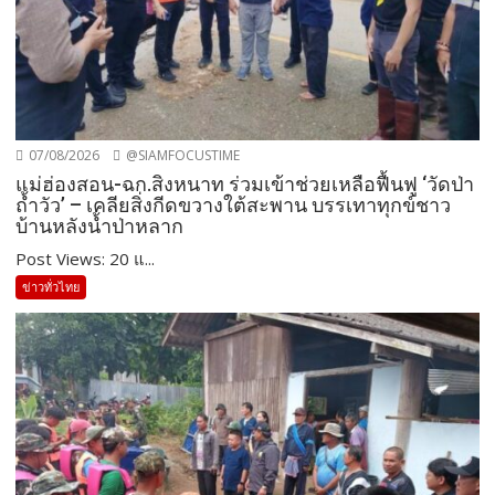
07/08/2026
@SIAMFOCUSTIME
แม่ฮ่องสอน-ฉก.สิงหนาท ร่วมเข้าช่วยเหลือฟื้นฟู ‘วัดป่า
ถ้ำวัว’ – เคลียสิ่งกีดขวางใต้สะพาน บรรเทาทุกข์ชาว
บ้านหลังน้ำป่าหลาก
Post Views: 20 แ...
ข่าวทั่วไทย