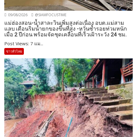
09/08/2026
@SIAMFOCUSTIME
แม่ฮ่องสอน-น้ำสาละวินเพิ่มสูงต่อเนื่อง อบต.แม่สาม
แลบ เตือนริมน้ำยกของขึ้นที่สูง -หวั่นซ้ำรอยท่วมหนัก
เมื่อ 2 ปีก่อน พร้อมจัดชุดเคลื่อนที่เร็วเฝ้าระวัง 24 ชม.
Post Views: 7 แม...
ข่าวทั่วไทย