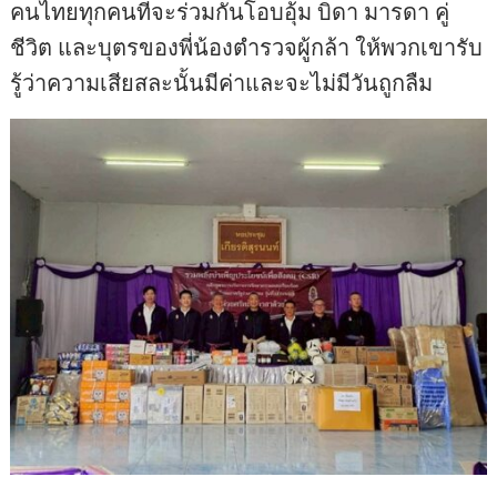
คนไทยทุกคนที่จะร่วมกันโอบอุ้ม บิดา มารดา คู่
ชีวิต และบุตรของพี่น้องตำรวจผู้กล้า ให้พวกเขารับ
รู้ว่าความเสียสละนั้นมีค่าและจะไม่มีวันถูกลืม