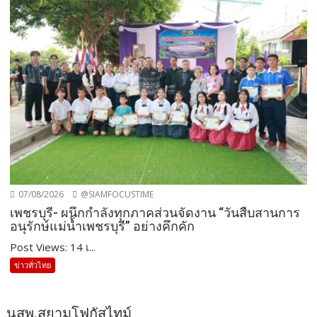
07/08/2026
@SIAMFOCUSTIME
เพชรบุรี- ผนึกกำลังทุกภาคส่วนจัดงาน “วันสืบสานการ
อนุรักษ์แม่น้ำเพชรบุรี” อย่างคึกคัก
Post Views: 14 เ...
ข่าวทั่วไทย
นสพ.สยามโฟกัสไทม์