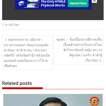
ข่าวทั่วไทย
แนะแนว
สมุทรสงคราม-วุฒิอาสา
ชุมพร – ช็อกปั๊มกลางดึก! พบชิ้น
เนื้อคล้ายทารกในครรภ์โผล่
เรื่อง
ธนาคารสมองฯ จัดอบรมปลูกฝัง
ชักโครกห้องน้ำหญิง ตร.เร่ง
ค่านิยม “ชาติ ศาสนา พระมหา
พิสูจน์ความจริง ล่าตัวผู้
กษัตริย์” เสริมจิตสำนึก พร้อมเปิด
เกี่ยวข้อง
มุมมองต้านทุจริตและการใช้ AI
เพื่อสังคม
Related posts