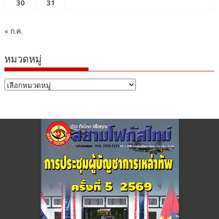
30
31
« ก.ค.
หมวดหมู่
หมวด
หมู่