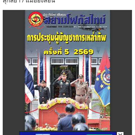
สุกัลยา / แม่ฮ่องสอน