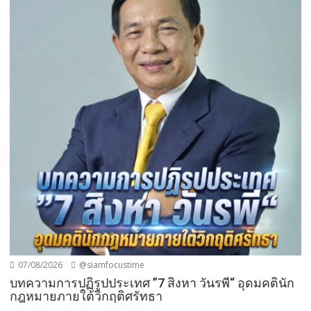
07/08/2026
@siamfocustime
บทความการปฏิรูปประเทศ ”7 สิงหา วันรพี“ อุดมคตินัก
กฎหมายภายใต้วิกฤติศรัทธา