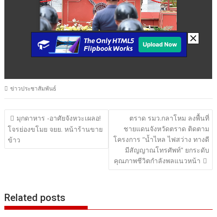
ข่าวประชาสัมพันธ์
แนะแนว
มุกดาหาร -อาศัยจังหวะเผลอ!
ตราด รมว.กลาโหม ลงพื้นที่
ชายแดนจังหวัดตราด ติดตาม
เรื่อง
โจรย่องขโมย จยย. หน้าร้านขาย
โครงการ “น้ำไหล ไฟสว่าง ทางดี
ข้าว
มีสัญญาณโทรศัพท์” ยกระดับ
คุณภาพชีวิตกำลังพลแนวหน้า
Related posts