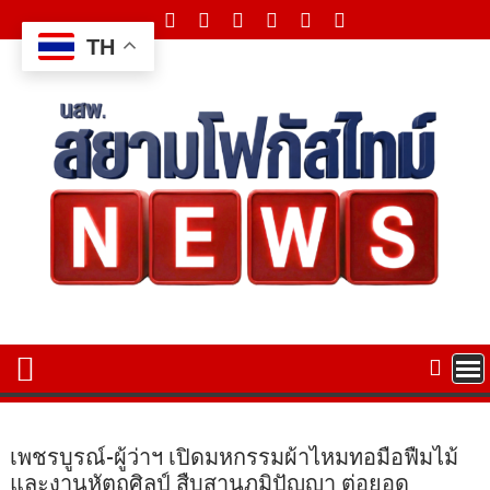
Skip
to
TH
content
เพชรบูรณ์-ผู้ว่าฯ เปิดมหกรรมผ้าไหมทอมือฟืมไม้
และงานหัตถศิลป์ สืบสานภูมิปัญญา ต่อยอด