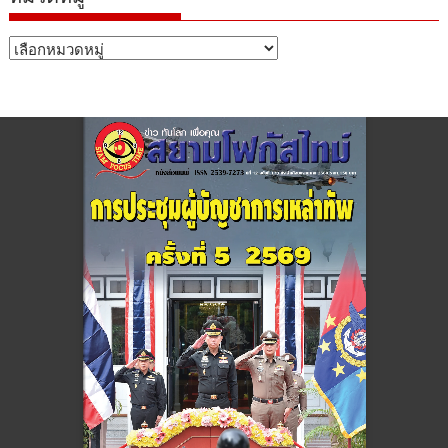
หมวด
หมู่