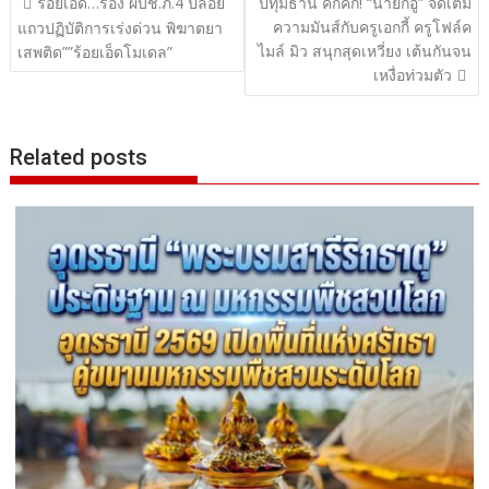
แนะแนว
ร้อยเอ็ด…รอง ผบช.ภ.4 ปล่อย
ปทุมธานี คึกคัก! “นายกอู๋” จัดเต็ม
ความมันส์กับครูเอกกี้ ครูโฟล์ค
เรื่อง
แถวปฏิบัติการเร่งด่วน พิฆาตยา
ไมล์ มิว สนุกสุดเหวี่ยง เต้นกันจน
เสพติด””ร้อยเอ็ดโมเดล”
เหงื่อท่วมตัว
Related posts