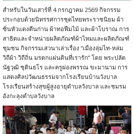
สำหรับในวันเสาร์ที่ 4 กรกฎาคม 2569 กิจกรรม
ประกอบด้วยนิทรรศการชุดไทยพระราชนิยม ผ้า
ซิ่นหัวแดงตีนก่าน ผ้าทอฟืมไม้ และผ้าโบราณ การ
สาธิตและจำหน่ายผลิตภัณฑ์ผ้าไหมและผลิตภัณฑ์
ชุมชน กิจกรรมเสวนาเล่าเรื่อง “เมืองลุ่มไท-หล่ม
วิถีผ้า วิถีถิ่น มรดกแผ่นดินที่เรารัก” โดย พระปลัด
นัฐวุฒิ ชุตินธโร และครูผ่องพรรณ ขะมานาม การ
แสดงศิลปวัฒนธรรมจากโรงเรียนบ้านวังบาล
โรงเรียนสร้างสุขผู้สูงอายุตำบลวังบาล และชมรม
อังกะลุงตำบลวังบาล