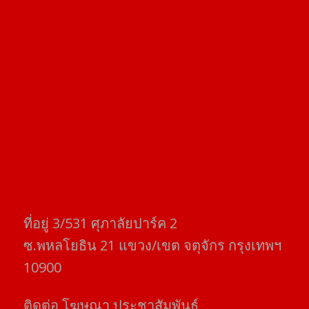
ที่อยู่​ 3/531​ ศุภาลัยปาร์ค​ 2
ซ.พหลโยธิน​ 21​ แขวง/เขต​ จตุจักร​ กรุงเทพฯ
10900
ติดต่อ​ โฆษณา​ ประชาสัมพันธ์