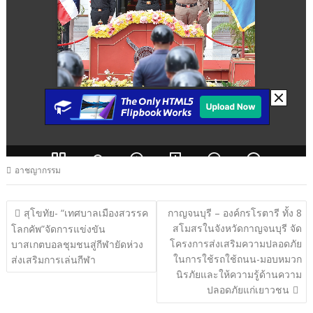
อาชญากรรม
แนะแนว
สุโขทัย- “เทศบาลเมืองสวรรค
กาญจนบุรี – องค์กรโรตารี ทั้ง 8
สโมสรในจังหวัดกาญจนบุรี จัด
เรื่อง
โลกคัพ”จัดการแข่งขัน
โครงการส่งเสริมความปลอดภัย
บาสเกตบอลชุมชนสู่กีฬายัดห่วง
ในการใช้รถใช้ถนน-มอบหมวก
ส่งเสริมการเล่นกีฬา
นิรภัยและให้ความรู้ด้านความ
ปลอดภัยแก่เยาวชน