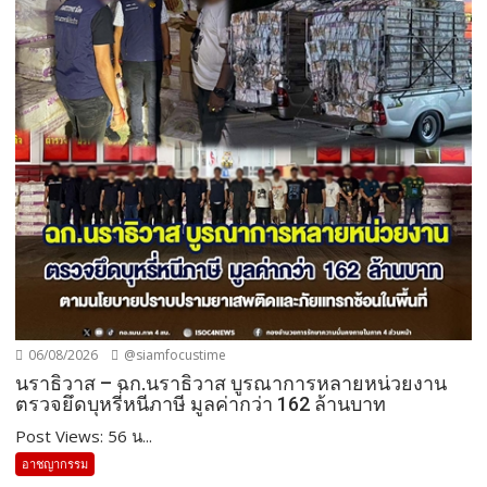
06/08/2026
@siamfocustime
นราธิวาส – ฉก.นราธิวาส บูรณาการหลายหน่วยงาน
ตรวจยึดบุหรี่หนีภาษี มูลค่ากว่า 162 ล้านบาท
Post Views: 56 น...
อาชญากรรม