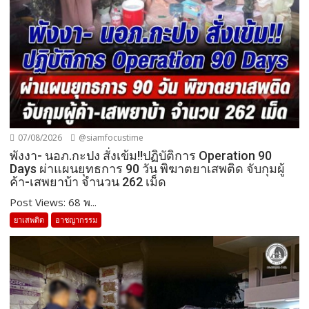
07/08/2026
@siamfocustime
พังงา- นอภ.กะปง สั่งเข้ม!!ปฏิบัติการ Operation 90
Days ผ่าแผนยุทธการ 90 วัน พิฆาตยาเสพติด จับกุมผู้
ค้า-เสพยาบ้า จำนวน 262 เม็ด
Post Views: 68 พ...
ยาเสพติด
อาชญากรรม