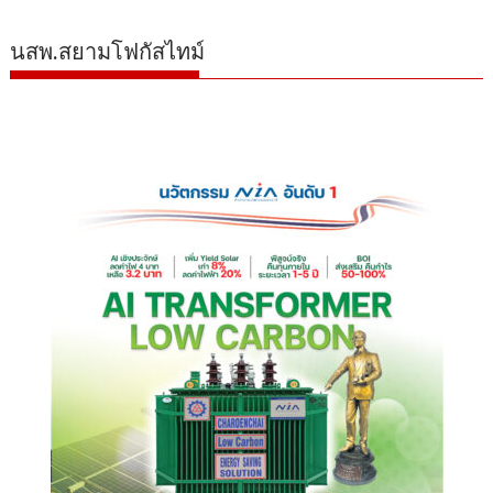
นสพ.สยามโฟกัสไทม์