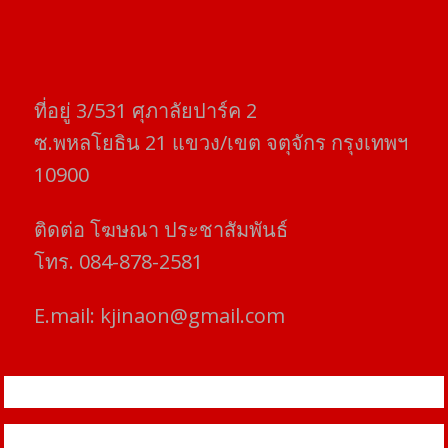
ที่อยู่​ 3/531​ ศุภาลัยปาร์ค​ 2
ซ.พหลโยธิน​ 21​ แขวง/เขต​ จตุจักร​ กรุงเทพฯ
10900
ติดต่อ​ โฆษณา​ ประชาสัมพันธ์
โทร​. 084-878-2581
E.mail:
kjinaon@gmail.com
สยามโฟกัสไทม์ © ข่าว ทันโลก เพื่อคุณ
Proudly powered by WordPress
|
Theme: SuperMag by
Acme