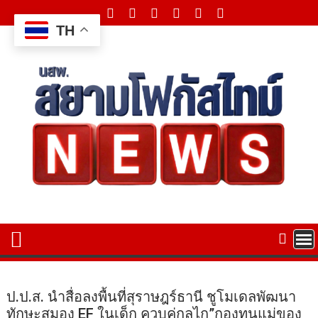
Skip
to
TH
content
ป.ป.ส. นำสื่อลงพื้นที่สุราษฎร์ธานี ชูโมเดลพัฒนา
ทักษะสมอง EF ในเด็ก ควบคู่กลไก”กองทุนแม่ของ