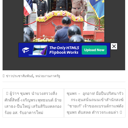
,
ข่าวประชาสัมพันธ์
หน่วยงานภาครัฐ
แนะแนว
ผู้ว่าฯ ชุมพร นำบวงสรวงสิ่ง
ชุมพร – อุกอาจ! มือปืนปริศนารัว
กระสุนสนั่นถนนเข้าสำนักสงฆ์
เรื่อง
ศักดิ์สิทธิ์-เจริญพระพุทธมนต์ ย้าย
“ชายเก๋” เจ้าของแบรนด์กาแฟดัง
เสาธง-ปืนใหญ่ เสริมสิริมงคลกอง
ชุมพร ดับสลด ตำรวจระดมล่า
ร้อย อส. รับอาคารใหม่