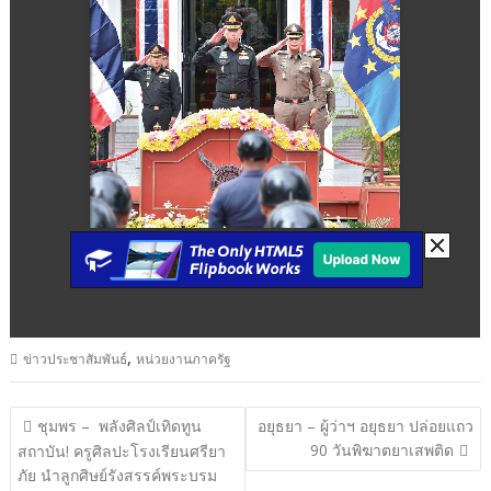
,
ข่าวประชาสัมพันธ์
หน่วยงานภาครัฐ
แนะแนว
ชุมพร – พลังศิลป์เทิดทูน
อยุธยา – ผู้ว่าฯ อยุธยา ปล่อยแถว
90 วันพิฆาตยาเสพติด
เรื่อง
สถาบัน! ครูศิลปะโรงเรียนศรียา
ภัย นำลูกศิษย์รังสรรค์พระบรม