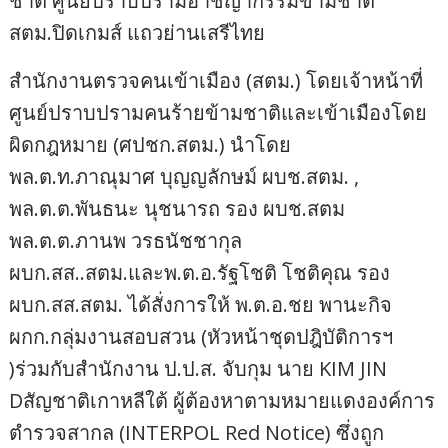
ชาติ ศูนย์ปราบปรามอาชญากรรมข้ามชาติ
สตม.ปิดเกมส์ แถวย่านเสรีไทย
สำนักงานตรวจคนเข้าเมือง (สตม.) โดยเจ้าหน้าที่
ศูนย์ปราบปรามคนร้ายข้ามชาติและเข้าเมืองโดย
ผิดกฎหมาย (ศปชก.สตม.) นำโดย
พล.ต.ท.ภาณุมาศ บุญญลักษม์ ผบช.สตม. ,
พล.ต.ต.พันธนะ นุชนารถ รอง ผบช.สตม
พล.ต.ต.ภานพ วรธนัชชากุล
ผบก.สส..สตม.และพ.ต.อ.รัฐโชติ โชติคุณ รอง
ผบก.สส.สตม. ได้สั่งการให้ พ.ต.อ.ชย พานะกิจ
ผกก.กลุ่มงานสอบสวน (หัวหน้าชุดปฎิบัติการฯ
)ร่วมกับสำนักงาน ป.ป.ส. จับกุม นาย KIM JIN
Dสัญชาติเกาหลีใต้ ผู้ต้องหาตามหมายแดงองค์การ
ตำรวจสากล (INTERPOL Red Notice) ซึ่งถูก