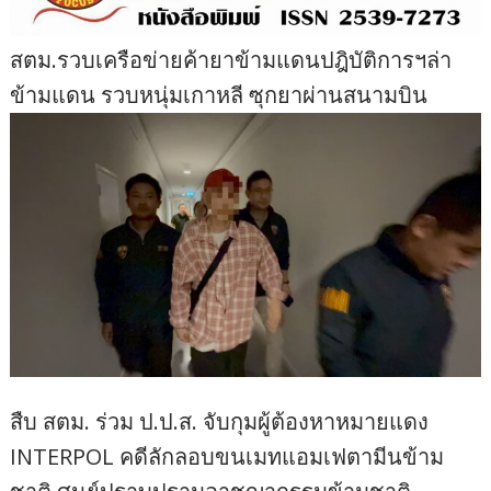
สตม.รวบเครือข่ายค้ายาข้ามแดนปฎิบัติการฯล่า
ข้ามแดน รวบหนุ่มเกาหลี ซุกยาผ่านสนามบิน
สืบ สตม. ร่วม ป.ป.ส. จับกุมผู้ต้องหาหมายแดง
INTERPOL คดีลักลอบขนเมทแอมเฟตามีนข้าม