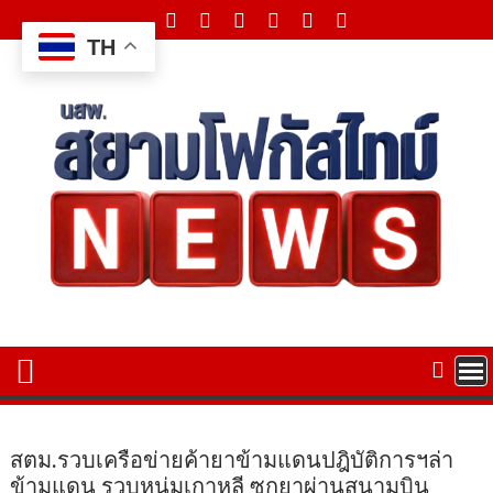
Skip
to
TH
content
สตม.รวบเครือข่ายค้ายาข้ามแดนปฎิบัติการฯล่า
ข้ามแดน รวบหนุ่มเกาหลี ซุกยาผ่านสนามบิน