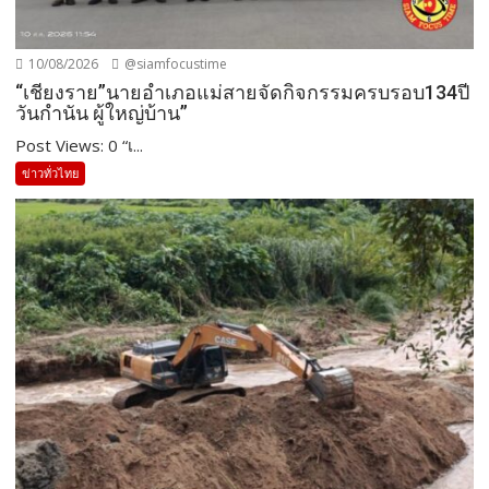
10/08/2026
@siamfocustime
“เชียงราย”นายอำเภอแม่สายจัดกิจกรรมครบรอบ134ปี
วันกำนัน ผู้ใหญ่บ้าน”
Post Views: 0 “เ...
ข่าวทั่วไทย