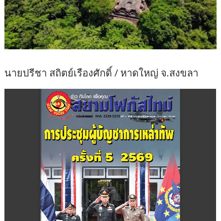
นายปรีชา สถิตย์เรืองศักดิ์ / หาดใหญ่ จ.สงขลา