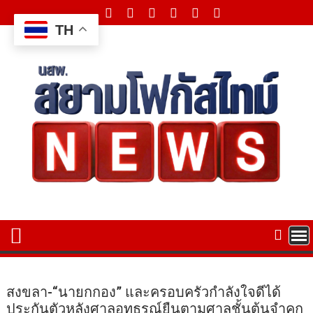
Skip
to
TH
content
สงขลา-“นายกกอง” และครอบครัวกําลังใจดีได้
ประกันตัวหลังศาลอุทธรณ์ยืนตามศาลชั้นต้นจําคุก