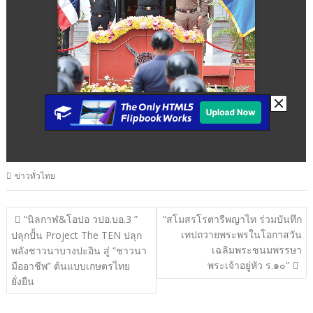
ข่าวทั่วไทย
แนะแนว
“นิลกาฬ&โอปอ วปอ.บอ.3 ”
“สโมสรโรตารีพญาไท ร่วมบันทึก
เทปถวายพระพรในโอกาสวัน
เรื่อง
ปลุกปั้น Project The TEN ปลุก
เฉลิมพระชนมพรรษา
พลังชาวนาบางปะอิน สู่ “ชาวนา
พระเจ้าอยู่หัว ร.๑๐”
มืออาชีพ” ต้นแบบเกษตรไทย
ยั่งยืน