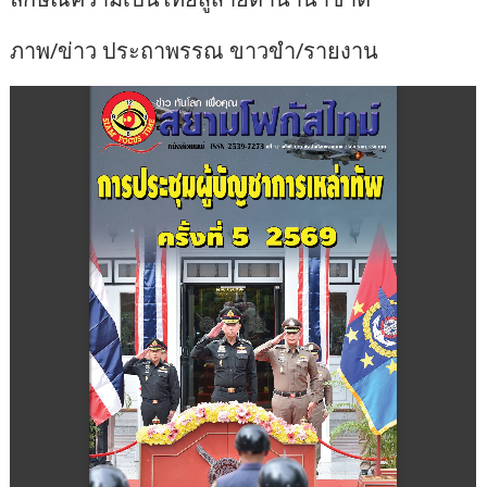
ภาพ/ข่าว ประถาพรรณ ขาวขำ/รายงาน