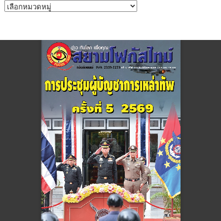
หมวด
หมู่