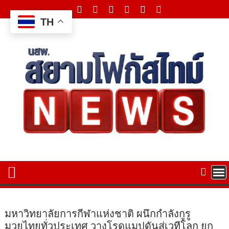
Skip
to
TH
content
มหาวิทยาลัยการกีฬาแห่งชาติ ผนึกกำลังกูรู
มวยไทยทั่วประเทศ วางโรดแมปดันสู่เวทีโลก ยก