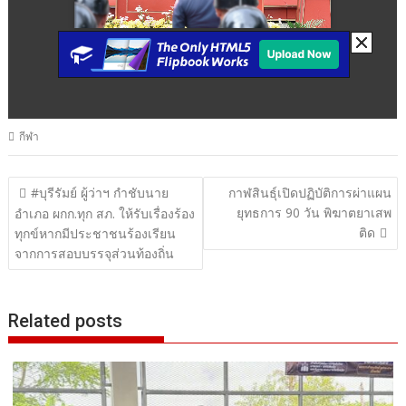
กีฬา
แนะแนว
#บุรีรัมย์ ผู้ว่าฯ กำชับนาย
กาฬสินธุ์เปิดปฏิบัติการผ่าแผน
ยุทธการ 90 วัน พิฆาตยาเสพ
เรื่อง
อำเภอ ผกก.ทุก สภ. ให้รับเรื่องร้อง
ติด
ทุกข์หากมีประชาชนร้องเรียน
จากการสอบบรรจุส่วนท้องถิ่น
Related posts