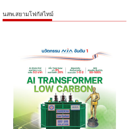
นสพ.สยามโฟกัสไทม์