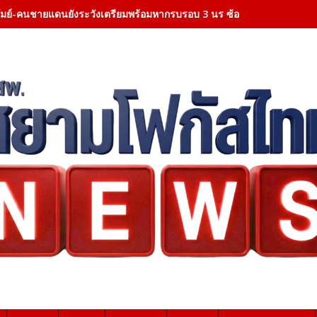
ีรัมย์-คนชายแดนยังระวังเตรียมพร้อมหากรบรอบ 3 นร ซ้อมอพยพประจำ