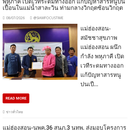
พหุภาคี เปิดเวทีระดมทางออก แก้ปัญหาสารหนูปน
เปื้อนในแม่น้ำสาละวิน ท่ามกลางวิกฤตซ้อนวิกฤต
08/07/2026
@SIAMFOCUSTIME
แม่ฮ่องสอน-
สมัชชาสุขภาพ
แม่ฮ่องสอน ผนึก
กำลัง พหุภาคี เปิด
เวทีระดมทางออก
แก้ปัญหาสารหนู
ปนเปื…
READ MORE
ข่าวทั่วไทย
แม่ฮ่องสอน-​นพค.36 สนภ.3 นทพ. ส่งมอบโครงการ