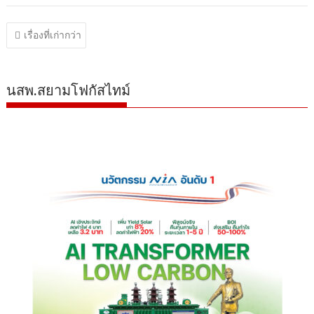
แนะแนว
เรื่องที่เก่ากว่า
เรื่อง
นสพ.สยามโฟกัสไทม์