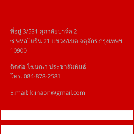
ที่อยู่​ 3/531​ ศุภาลัยปาร์ค​ 2
ซ.พหลโยธิน​ 21​ แขวง/เขต​ จตุจักร​ กรุงเทพฯ
10900
ติดต่อ​ โฆษณา​ ประชาสัมพันธ์
โทร​. 084-878-2581
E.mail:
kjinaon@gmail.com
สยามโฟกัสไทม์ © ข่าว ทันโลก เพื่อคุณ
Proudly powered by WordPress
|
Theme: SuperMag by
Acme