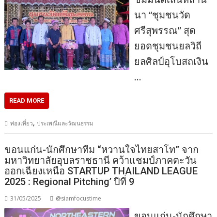
นา “ชุมชนวัด
ศรีสุพรรณ” สุด
ยอดชุมชนยลวิถี
ยลศิลป์อุโบสถเงิน
…
READ MORE
,
ท่องเที่ยว
ประเพณีและวัฒนธรรม
ขอนแก่น-นักศึกษาทีม “หวานใจไทยสาโท” จาก
มหาวิทยาลัยอุบลราชธานี คว้าแชมป์ภาคตะวัน
ออกเฉียงเหนือ STARTUP THAILAND LEAGUE
2025 : Regional Pitching’ ปีที่ 9
31/05/2025
@siamfocustime
ขอนแก่น-นักศึกษา