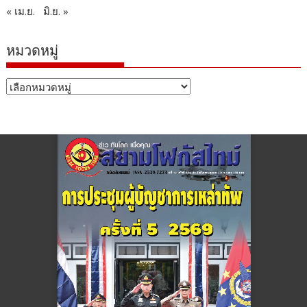
« เม.ย.
มิ.ย. »
หมวดหมู่
หมวด
หมู่