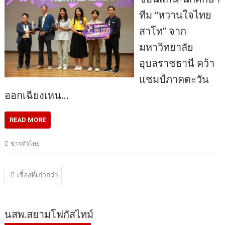
ทีม “หวานใจไทย
สาโท” จาก
มหาวิทยาลัย
อุบลราชธานี คว้า
แชมป์ภาคตะวัน
ออกเฉียงเหน…
READ MORE
ข่าวทั่วไทย
แนะแนว
เรื่องที่เก่ากว่า
เรื่อง
นสพ.สยามโฟกัสไทม์