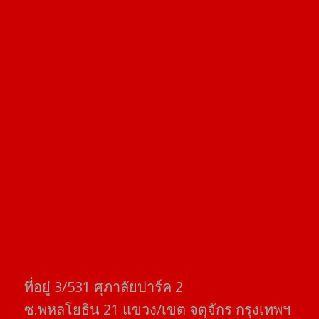
ที่อยู่​ 3/531​ ศุภาลัยปาร์ค​ 2
ซ.พหลโยธิน​ 21​ แขวง/เขต​ จตุจักร​ กรุงเทพฯ