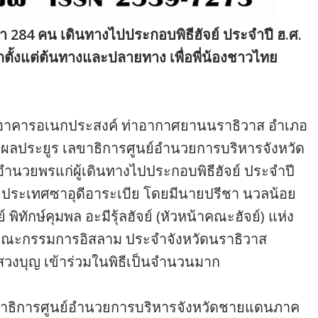
 284 คน เดินทางไปประกอบพิธีฮัจย์ ประจําปี ฮ.ศ.
ตั้งแต่ต้นทางและปลายทาง เพื่อพี่น้องชาวไทย
ที่ อาคารอเนกประสงค์ ท่าอากาศยานนราธิวาส อำเภอ
ติ ผลประยูร เลขาธิการศูนย์อํานวยการบริหารจังหวัด
นวยพรแก่ผู้เดินทางไปประกอบพิธีฮัจย์ ประจําปี
 ประเทศซาอุดีอาระเบีย โดยมีนายปรีชา นวลน้อย
พิทักษ์คุมพล อะมีรุ้ลฮัจย์ (หัวหน้าคณะฮัจย์) แห่ง
คณะกรรมการอิสลาม ประจำจังหวัดนราธิวาส
วงบุญ เข้าร่วมในพิธีเป็นจำนวนมาก
เลขาธิการศูนย์อํานวยการบริหารจังหวัดชายแดนภาค