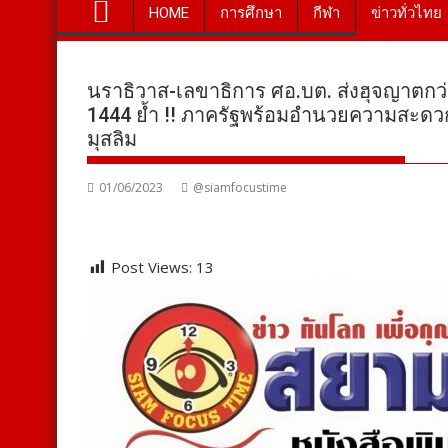
HOME
การศึกษา
กีฬา
ข่าวทั่วไทย
นราธิวาส-เลขาธิการ ศอ.บต. ส่งฮุจญาตกว่า
1444 ย้ำ !! ภาครัฐพร้อมอำนวยความสะดวก
มุสลิม
01/06/2023
@siamfocustime
Post Views:
13