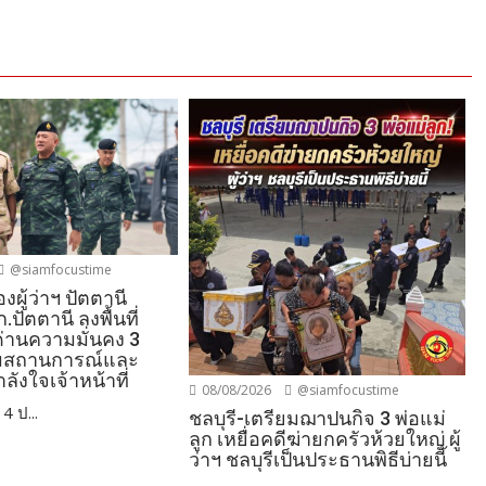
@siamfocustime
งผู้ว่าฯ ปัตตานี
ปัตตานี ลงพื้นที่
ด่านความมั่นคง 3
ามสถานการณ์และ
ลังใจเจ้าหน้าที่
08/08/2026
@siamfocustime
4 ป...
ชลบุรี-เตรียมฌาปนกิจ 3 พ่อแม่
ลูก เหยื่อคดีฆ่ายกครัวห้วยใหญ่ ผู้
ว่าฯ ชลบุรีเป็นประธานพิธีบ่ายนี้