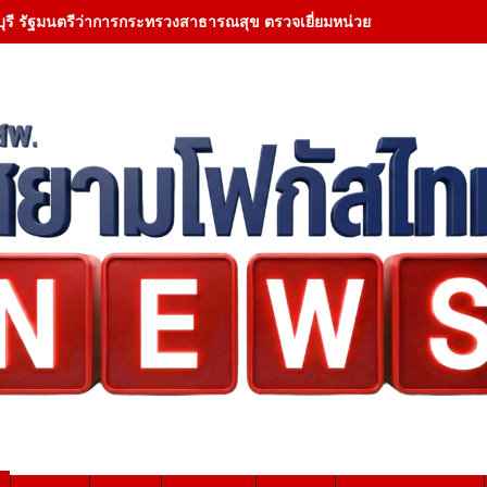
ุรี รัฐมนตรีว่าการกระทรวงสาธารณสุข ตรวจเยี่ยมหน่วยบริการโรงพยา