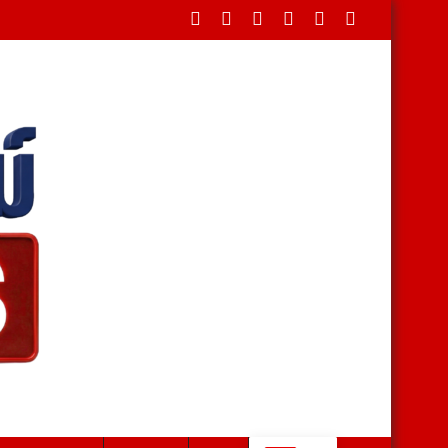
บาลโคกสำโรง