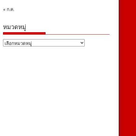
« ก.ค.
หมวดหมู่
หมวด
หมู่