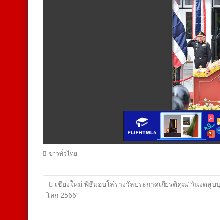
ข่าวทั่วไทย
แนะแนว
เชียงใหม่-พิธีมอบโล่รางวัลประกาศเกียรติคุณ”วันงดสูบบุห
เรื่อง
โลก 2566”