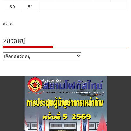
30
31
« ก.ค.
หมวดหมู่
หมวด
หมู่