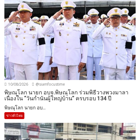
10/08/2026
@siamfocustime
พิษณุโลก นายก อบจ.พิษณุโลก ร่วมพิธีวางพวงมาลา
เนื่องใน “วันกำนันผู้ใหญ่บ้าน” ครบรอบ 134 ปี
พิษณุโลก นายก อบ...
ข่าวทั่วไทย