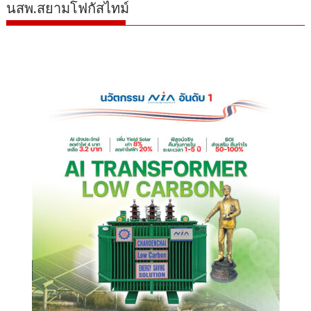
นสพ.สยามโฟกัสไทม์