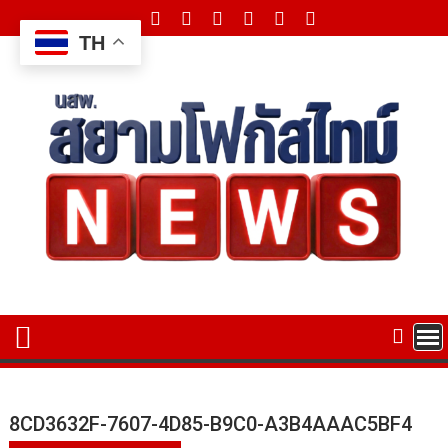
Skip
to
TH
content
8CD3632F-7607-4D85-B9C0-A3B4AAAC5BF4