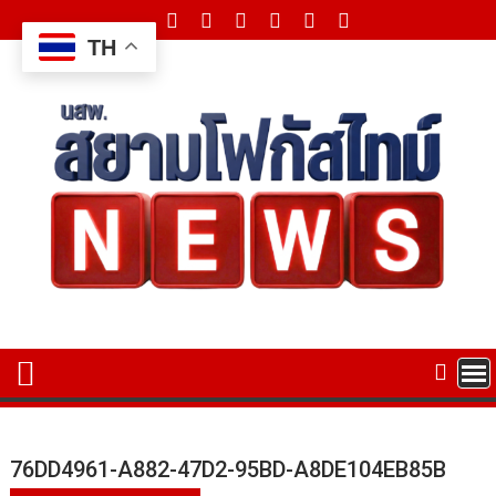
Skip
to
TH
content
76DD4961-A882-47D2-95BD-A8DE104EB85B