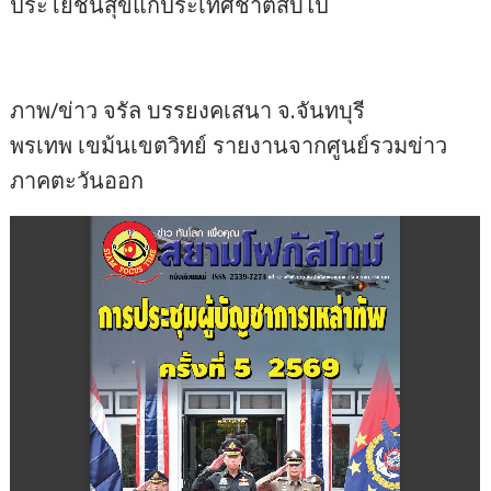
ประโยชน์สุขแก่ประเทศชาติสืบไป
ภาพ/ข่าว จรัล บรรยงคเสนา จ.จันทบุรี
พรเทพ เขม้นเขตวิทย์ รายงานจากศูนย์รวมข่าว
ภาคตะวันออก