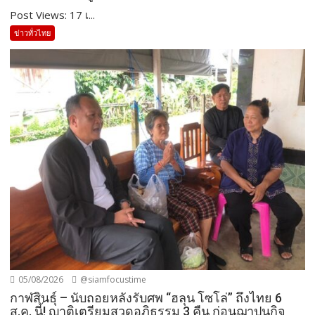
Post Views: 17 เ...
ข่าวทั่วไทย
05/08/2026
@siamfocustime
กาฬสินธุ์ – นับถอยหลังรับศพ “ฮลุน โซโล่” ถึงไทย 6
ส.ค. นี้! ญาติเตรียมสวดอภิธรรม 3 คืน ก่อนฌาปนกิจ