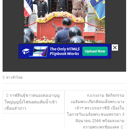
ข่าวทั่วไทย
แนะแนว
กาฬสินธุ์ชาวหนองสอเอาบุญ
ก.แรงงาน จัดกิจกรรม
เฉลิมพระเกียรติสมเด็จพระนาง
เรื่อง
ใหญ่บุญบั้งไฟขอฝนเติมน้ำเข้า
เจ้าฯ พระบรมราชินี เนื่องใน
เขื่อนลำปาว
โอกาสวันเฉลิมพระชนมพรรษา 3
มิถุนายน 2566 พร้อมลงนาม
ถวายพระพรชัยมงคล