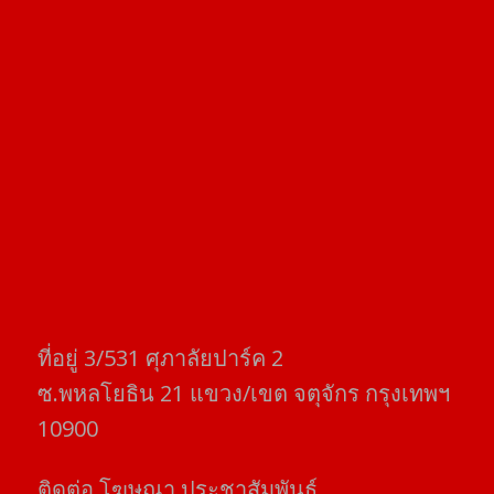
ที่อยู่​ 3/531​ ศุภาลัยปาร์ค​ 2
ซ.พหลโยธิน​ 21​ แขวง/เขต​ จตุจักร​ กรุงเทพฯ
10900
ติดต่อ​ โฆษณา​ ประชาสัมพันธ์