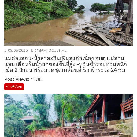
09/08/2026
@SIAMFOCUSTIME
แม่ฮ่องสอน-น้ำสาละวินเพิ่มสูงต่อเนื่อง อบต.แม่สาม
แลบ เตือนริมน้ำยกของขึ้นที่สูง -หวั่นซ้ำรอยท่วมหนัก
เมื่อ 2 ปีก่อน พร้อมจัดชุดเคลื่อนที่เร็วเฝ้าระวัง 24 ชม.
Post Views: 4 แม...
ข่าวทั่วไทย