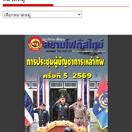
หมวด
หมู่