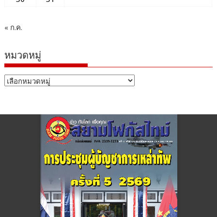
« ก.ค.
หมวดหมู่
หมวด
หมู่