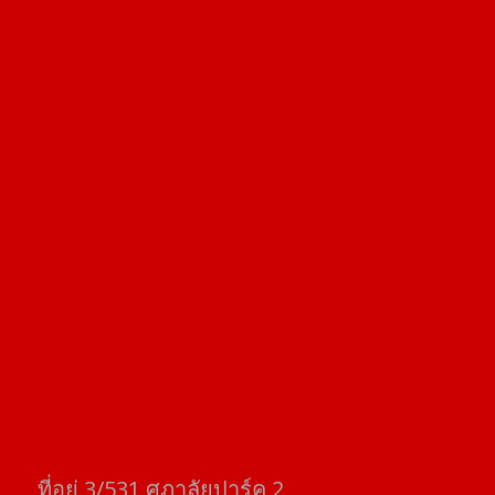
ที่อยู่​ 3/531​ ศุภาลัยปาร์ค​ 2