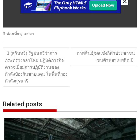
,
ท่องเที่ยว
เกษตร
แนะแนว
(สุรินทร์) รัฐมนตรีว่าการ
กาฬสินธุ์จัดแข่งกีฬาประชาชน
ชนต้านยาเสพติด
เรื่อง
กระทรวงกลาโหม ปฏิบัติภารกิจ
ตรวจเยี่ยมการปฏิบัติงานของ
กำลังป้องกันชายแดน ในพื้นที่กอง
กำลังสุรนารี
Related posts