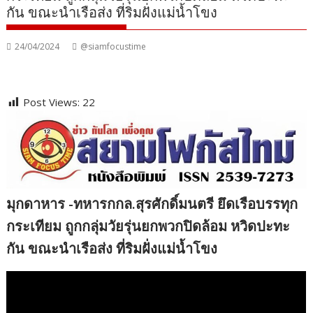
กัน ขณะนำเรือส่ง ที่ริมฝั่งแม่น้ำโขง
24/04/2024
@siamfocustime
Post Views:
22
มุกดาหาร​ -​ทหารกกล.สุรศักดิ์มนตรี ยึดเรือบรรทุก
กระเทียม ถูกกลุ่มวัยรุ่นยกพวกปิดล้อม หวิดปะทะ
กัน ขณะนำเรือส่ง ที่ริมฝั่งแม่น้ำโขง