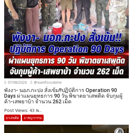
07/08/2026
@siamfocustime
พังงา- นอภ.กะปง สั่งเข้ม!!ปฏิบัติการ Operation 90
Days ผ่าแผนยุทธการ 90 วัน พิฆาตยาเสพติด จับกุมผู้
ค้า-เสพยาบ้า จำนวน 262 เม็ด
Post Views: 43 พ...
ยาเสพติด
อาชญากรรม