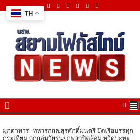
Skip
to
TH
content
มุกดาหาร​ -​ทหารกกล.สุรศักดิ์มนตรี ยึดเรือบรรทุก
กระเทียม ถูกกลุ่มวัยรุ่นยกพวกปิดล้อม หวิดปะทะ