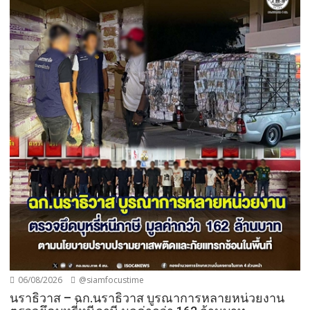
06/08/2026
@siamfocustime
นราธิวาส – ฉก.นราธิวาส บูรณาการหลายหน่วยงาน