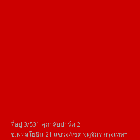
ที่อยู่​ 3/531​ ศุภาลัยปาร์ค​ 2
ซ.พหลโยธิน​ 21​ แขวง/เขต​ จตุจักร​ กรุงเทพฯ