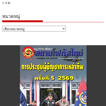
« ก.ค.
หมวดหมู่
หมวด
หมู่