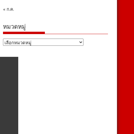
« ก.ค.
หมวดหมู่
หมวด
หมู่