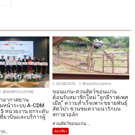
05/08/2026
@siamfocustime
ขอนแก่น-สวนสัตว์ขอนแก่น
@SIAMFOCUSTIME
ต้อนรับสมาชิกใหม่ “ลูกยีราฟเพศ
ท่าอากาศยาน
เมีย” ความสำเร็จเพาะขยายพันธุ์
ดินหน้าระบบ A-CDM
สัตว์ป่า ชวนชมความน่ารักบน
5 หน่วยงาน ยกระดับ
สกายวอล์ก
ี่ยวบินและบริการผู้
สวนสัตว์ขอนแก่น ...
าก...
ท่องเที่ยว