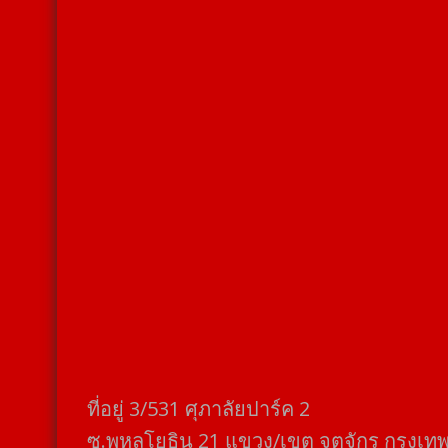
ที่อยู่​ 3/531​ ศุภาลัยปาร์ค​ 2
ซ.พหลโยธิน​ 21​ แขวง/เขต​ จตุจักร​ กรุงเท