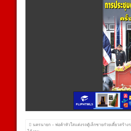
แนะแนว
นครนายก – พ่อค้าหัวใสแต่งรถตูัเล็กชายก๋วยเตี๋ยวสร้าง