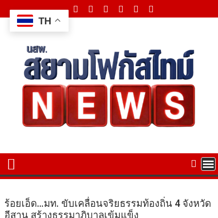
Skip
to
TH
content
ร้อยเอ็ด…มท. ขับเคลื่อนจริยธรรมท้องถิ่น 4 จังหวัด
อีสาน สร้างธรรมาภิบาลเข้มแข็ง