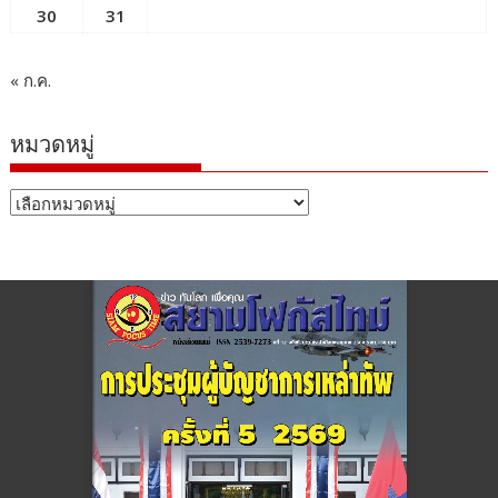
30
31
« ก.ค.
หมวดหมู่
หมวด
หมู่