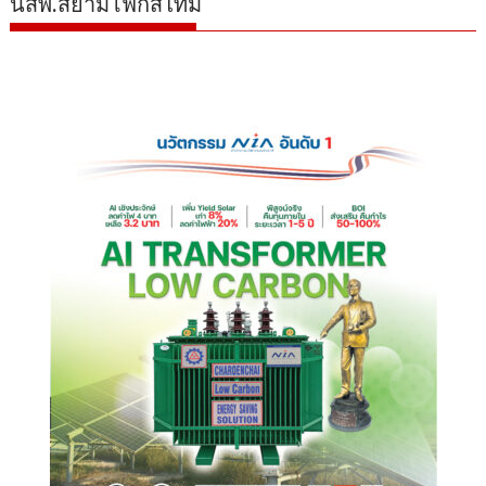
นสพ.สยามโฟกัสไทม์