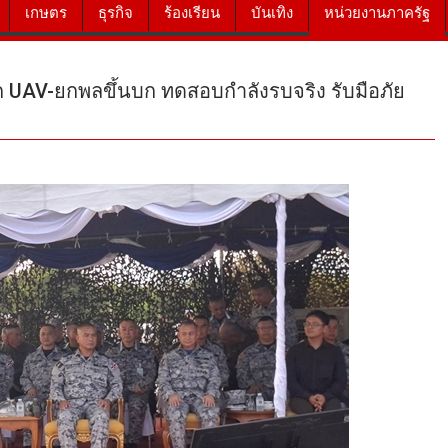
เกษตร
ธุรกิจ
ร้องเรียน
บันเทิง
หน่วยงานภาครัฐ
ึก UAV-ยกพลขึ้นบก ทดสอบกำลังรบจริง รับมือภัย