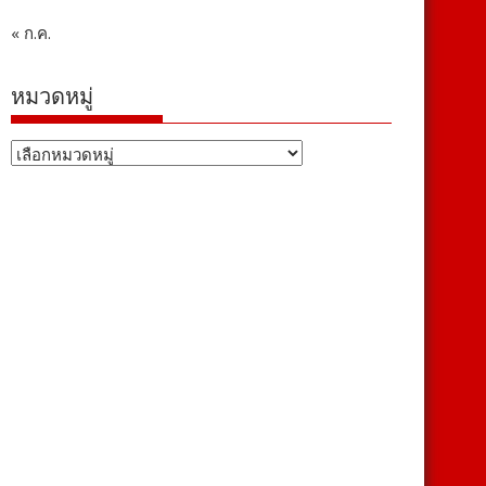
« ก.ค.
หมวดหมู่
หมวด
หมู่