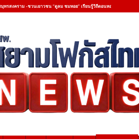
สมุทรสงคราม -ชวนเยาวชน “ดูลม ชมหอย” เรียนรู้วิถีดอนหอยหลอด สร้างพลั