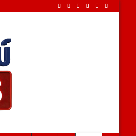
งคนรุ่นใหม่รักษาทรัพยากรชายฝั่ง