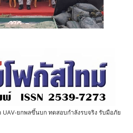
ึก UAV-ยกพลขึ้นบก ทดสอบกำลังรบจริง รับมือภัย