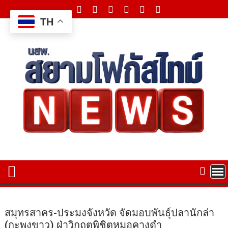
Skip
to
TH
content
สมุทรสาคร-ประมงจังหวัด จัดมอบพันธุ์ปลานักล่า
(กะพงขาว) ฝ่าวิกฤตพิชิตหมอคางดำ