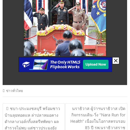
ข่าวทั่วไทย
แนะแนว
ชบา-ประมงชลบุรี พร้อมชาว
นราธิวาส-ผู้ว่าฯนราธิวาส เปิด
กิจกรรมเดิน-วิ่ง “Nara Run for
เรื่อง
บ้านลุยทอดแห ล่าปลาหมอคาง
Health” เนื่องในโอกาสครบรอบ
ดำกลางวอล์กกิ้งสตรีทพัทยา ผล
85 ปี รพ.นราธิวาสราช
สำรวจไม่พบ แต่ชาวประมงยัง