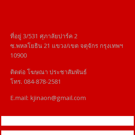
ที่อยู่​ 3/531​ ศุภาลัยปาร์ค​ 2
ซ.พหลโยธิน​ 21​ แขวง/เขต​ จตุจักร​ กรุงเทพฯ
10900
ติดต่อ​ โฆษณา​ ประชาสัมพันธ์
โทร​. 084-878-2581
E.mail:
kjinaon@gmail.com
สยามโฟกัสไทม์ © ข่าว ทันโลก เพื่อคุณ
Proudly powered by WordPress
|
Theme: SuperMag by
Acme