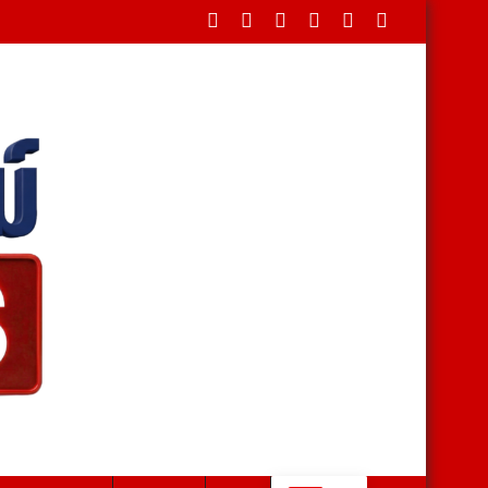
รอุทยานแห่งชาติเขาสามร้อยยอด สะท้อนความสมบูรณ์ของผืนป่า