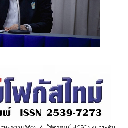
ษะความรู้ด้าน AI ให้ครูศูนย์ HCEC มุ่งยกระดับ