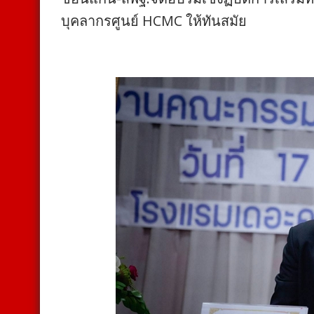
บุคลากรศูนย์ HCMC ให้ทันสมัย