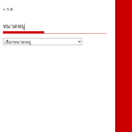
« ก.ค.
หมวดหมู่
หมวด
หมู่