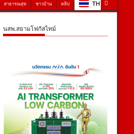
TH
สาธารณสุข
ชาวบ้าน
คลิป
นสพ.สยามโฟกัสไทม์