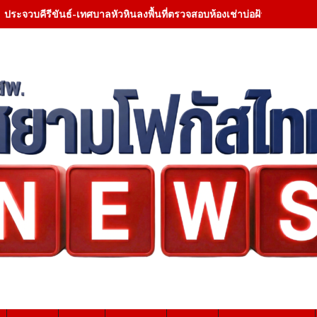
ประจวบคีรีขันธ์-เลียงผา สัตว์ป่าสงวนหายาก ปรากฏโชว์ตัวใกล้ที่ทำกา